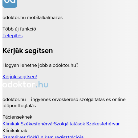
odoktor.hu mobilalkalmazás
Több új funkció
Telepítés
Kérjük segítsen
Hogyan lehetne jobb a odoktor.hu?
Kérjük segítsen!
odoktor.hu – ingyenes orvoskereső szolgáltatás és online
időpontfoglalás
Pácienseknek
Klinikák
Székesfehérvár
Szolgáltatások
Székesfehérvár
Klinikáknak
Személyes fiók
Klinikám regisztrációja