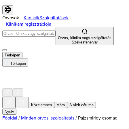
Orvosok
Klinikák
Szolgáltatások
Klinikám regisztrációja
Orvos, klinika vagy szolgáltatás
Székesfehérvár
Térképen
Térképen
Közelemben
Mára
A vizit dátuma
Nyelv
Főoldal
/
Minden orvosi szolgáltatás
/
Pajzsmirigy csomag