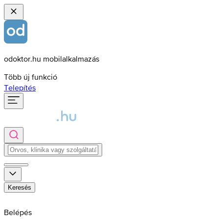
odoktor.hu mobilalkalmazás
Több új funkció
Telepítés
Keresés
Belépés