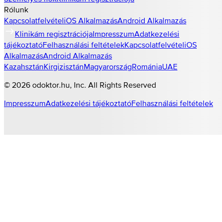
Rólunk
Kapcsolatfelvétel
iOS Alkalmazás
Android Alkalmazás
Klinikám regisztrációja
Impresszum
Adatkezelési
tájékoztató
Felhasználási feltételek
Kapcsolatfelvétel
iOS
Alkalmazás
Android Alkalmazás
Kazahsztán
Kirgizisztán
Magyarország
Románia
UAE
©
2026
odoktor.hu
, Inc. All Rights Reserved
Impresszum
Adatkezelési tájékoztató
Felhasználási feltételek