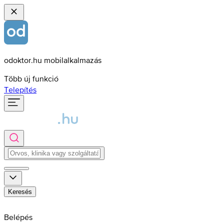
odoktor.hu mobilalkalmazás
Több új funkció
Telepítés
Keresés
Belépés