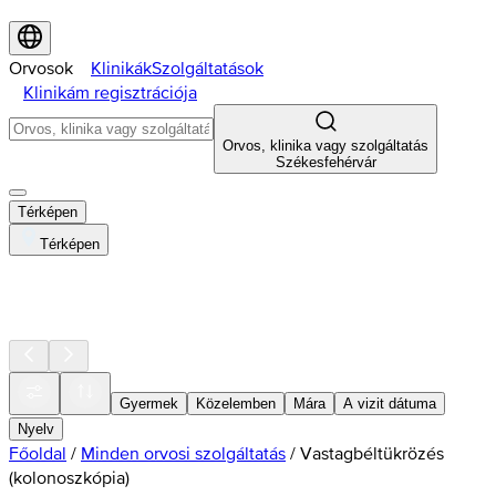
Orvosok
Klinikák
Szolgáltatások
Klinikám regisztrációja
Orvos, klinika vagy szolgáltatás
Székesfehérvár
Térképen
Térképen
Gyermek
Közelemben
Mára
A vizit dátuma
Nyelv
Főoldal
/
Minden orvosi szolgáltatás
/
Vastagbéltükrözés
(kolonoszkópia)