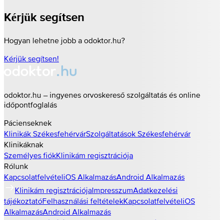
Kérjük segítsen
Hogyan lehetne jobb a odoktor.hu?
Kérjük segítsen!
odoktor.hu – ingyenes orvoskereső szolgáltatás és online
időpontfoglalás
Pácienseknek
Klinikák
Székesfehérvár
Szolgáltatások
Székesfehérvár
Klinikáknak
Személyes fiók
Klinikám regisztrációja
Rólunk
Kapcsolatfelvétel
iOS Alkalmazás
Android Alkalmazás
Klinikám regisztrációja
Impresszum
Adatkezelési
tájékoztató
Felhasználási feltételek
Kapcsolatfelvétel
iOS
Alkalmazás
Android Alkalmazás