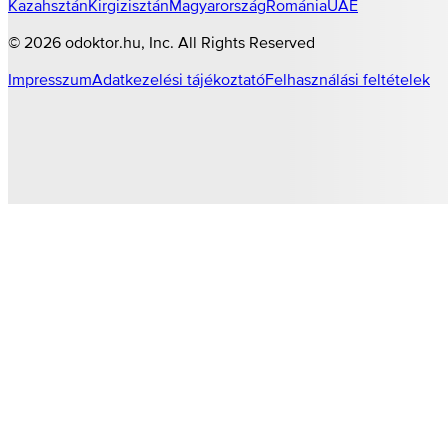
Kazahsztán
Kirgizisztán
Magyarország
Románia
UAE
©
2026
odoktor.hu
, Inc. All Rights Reserved
Impresszum
Adatkezelési tájékoztató
Felhasználási feltételek