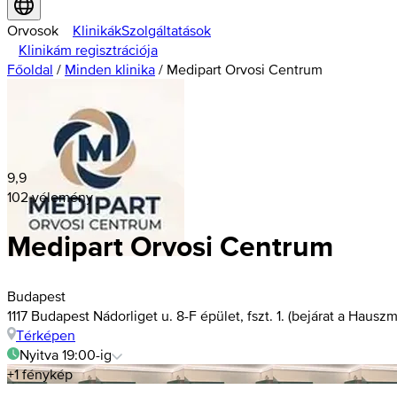
Orvosok
Klinikák
Szolgáltatások
Klinikám regisztrációja
Főoldal
/
Minden klinika
/
Medipart Orvosi Centrum
9,9
102 vélemény
Medipart Orvosi Centrum
Budapest
1117 Budapest Nádorliget u. 8-F épület, fszt. 1. (bejárat a Hausz
Térképen
Nyitva 19:00-ig
+1 fénykép