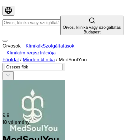
Orvos, klinika vagy szolgáltatás
Budapest
Orvosok
Klinikák
Szolgáltatások
Klinikám regisztrációja
Főoldal
/
Minden klinika
/
MedSoulYou
9,8
18 vélemény
MedSoulYou