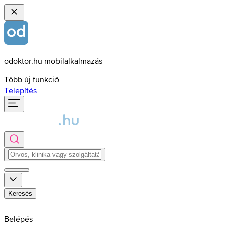
odoktor.hu mobilalkalmazás
Több új funkció
Telepítés
Keresés
Belépés