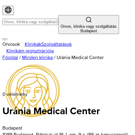
Orvos, klinika vagy szolgáltatás
Budapest
Orvosok
Klinikák
Szolgáltatások
Klinikám regisztrációja
Főoldal
/
Minden klinika
/
Uránia Medical Center
0 vélemény
Uránia Medical Center
Budapest
1088 Budapest, Rákóczi út 19. I. em. 9.a. (88-as kapucsengő)