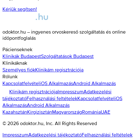
Kérjük segítsen!
odoktor.hu – ingyenes orvoskereső szolgáltatás és online
időpontfoglalás
Pácienseknek
Klinikák
Budapest
Szolgáltatások
Budapest
Klinikáknak
Személyes fiók
Klinikám regisztrációja
Rólunk
Kapcsolatfelvétel
iOS Alkalmazás
Android Alkalmazás
Klinikám regisztrációja
Impresszum
Adatkezelési
tájékoztató
Felhasználási feltételek
Kapcsolatfelvétel
iOS
Alkalmazás
Android Alkalmazás
Kazahsztán
Kirgizisztán
Magyarország
Románia
UAE
©
2026
odoktor.hu
, Inc. All Rights Reserved
Impresszum
Adatkezelési tájékoztató
Felhasználási feltételek