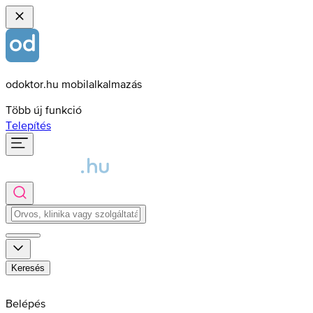
odoktor.hu mobilalkalmazás
Több új funkció
Telepítés
Keresés
Belépés