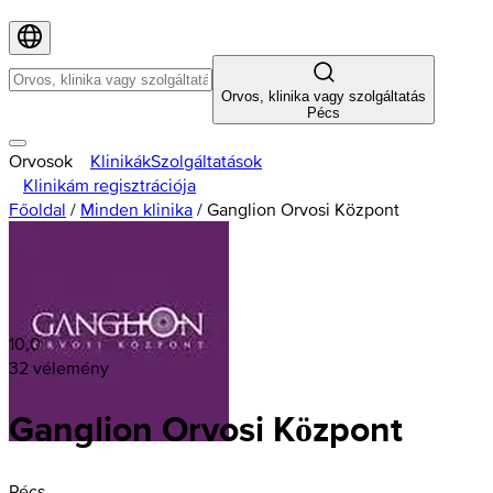
Orvos, klinika vagy szolgáltatás
Pécs
Orvosok
Klinikák
Szolgáltatások
Klinikám regisztrációja
Főoldal
/
Minden klinika
/
Ganglion Orvosi Központ
10,0
32 vélemény
Ganglion Orvosi Központ
Pécs