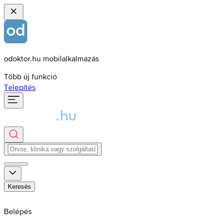
odoktor.hu mobilalkalmazás
Több új funkció
Telepítés
Keresés
Belépés