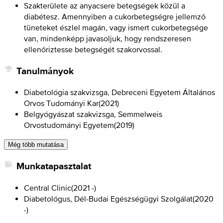
Szakterülete az anyacsere betegségek közül a
diabétesz. Amennyiben a cukorbetegségre jellemző
tüneteket észlel magán, vagy ismert cukorbetegsége
van, mindenképp javasoljuk, hogy rendszeresen
ellenőriztesse betegségét szakorvossal.
Tanulmányok
Diabetológia szakvizsga, Debreceni Egyetem Általános
Orvos Tudományi Kar
(
2021
)
Belgyógyászat szakvizsga, Semmelweis
Orvostudományi Egyetem
(
2019
)
Még több mutatása
Munkatapasztalat
Central Clinic
(
2021 -
)
Diabetológus, Dél-Budai Egészségügyi Szolgálat
(
2020
-
)