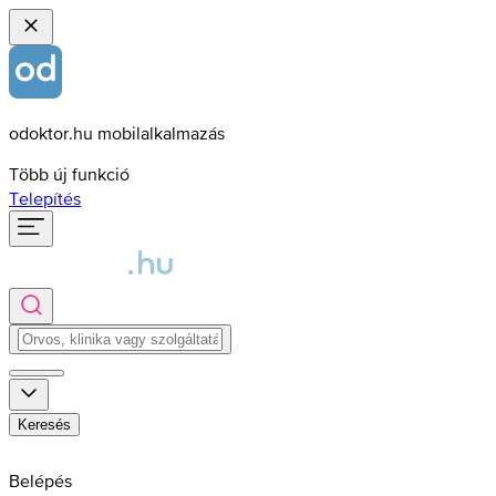
odoktor.hu mobilalkalmazás
Több új funkció
Telepítés
Keresés
Belépés