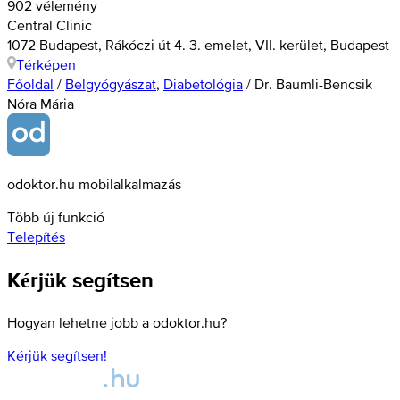
902 vélemény
Central Clinic
1072 Budapest, Rákóczi út 4. 3. emelet, VII. kerület, Budapest
Térképen
Főoldal
/
Belgyógyászat
,
Diabetológia
/
Dr. Baumli-Bencsik
Nóra Mária
odoktor.hu mobilalkalmazás
Több új funkció
Telepítés
Kérjük segítsen
Hogyan lehetne jobb a odoktor.hu?
Kérjük segítsen!