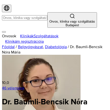
Orvos, klinika vagy szolgáltatás
Budapest
Orvosok
Klinikák
Szolgáltatások
Klinikám regisztrációja
Főoldal
/
Belgyógyászat
,
Diabetológia
/
Dr. Baumli-Bencsik
Nóra Mária
10,0
46 vélemény
Dr. Baumli-Bencsik Nóra