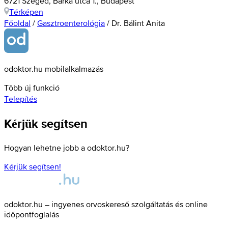
6721 Szeged, Bárka utca 1., Budapest
Térképen
Főoldal
/
Gasztroenterológia
/
Dr. Bálint Anita
odoktor.hu mobilalkalmazás
Több új funkció
Telepítés
Kérjük segítsen
Hogyan lehetne jobb a odoktor.hu?
Kérjük segítsen!
odoktor.hu – ingyenes orvoskereső szolgáltatás és online
időpontfoglalás