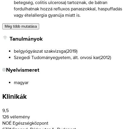
betegség, colitis ulcerosa) tartoznak, de bátran
fordulhatnak hozzá refluxos panaszokkal, haspuffadás
vagy ételallergia gyanúja miatt is.
Még több mutatása
Tanulmányok
belgyógyászat szakvizsga
(
2019
)
Szegedi Tudományegyetem, ált. orvosi kar
(
2012
)
Nyelvismeret
magyar
Klinikák
9,5
126 vélemény
NOÉ Egészségközpont