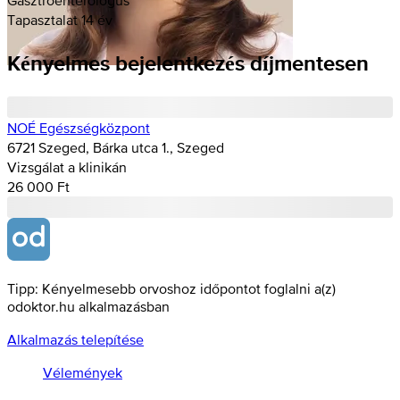
Tapasztalat 14 év
Kényelmes bejelentkezés díjmentesen
NOÉ Egészségközpont
6721 Szeged, Bárka utca 1., Szeged
Vizsgálat a klinikán
26 000 Ft
Tipp: Kényelmesebb orvoshoz időpontot foglalni a(z)
odoktor.hu alkalmazásban
Alkalmazás telepítése
Vélemények