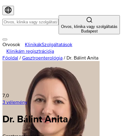
Orvos, klinika vagy szolgáltatás
Budapest
Orvosok
Klinikák
Szolgáltatások
Klinikám regisztrációja
Főoldal
/
Gasztroenterológia
/
Dr. Bálint Anita
7,0
3 vélemény
Dr. Bálint Anita
Gasztroenterológus