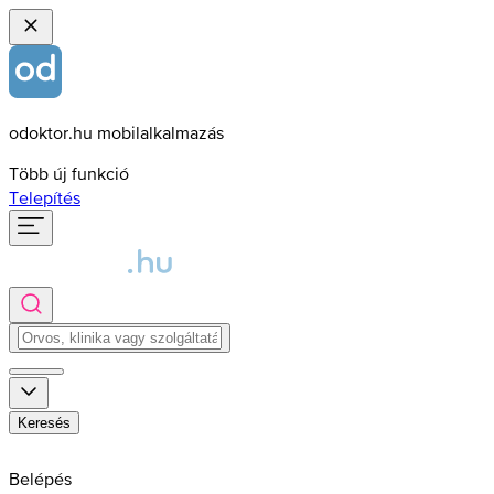
odoktor.hu mobilalkalmazás
Több új funkció
Telepítés
Keresés
Belépés