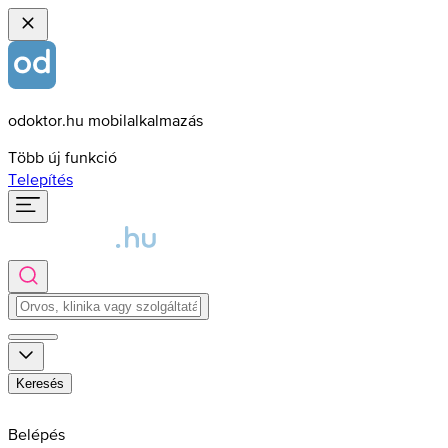
odoktor.hu mobilalkalmazás
Több új funkció
Telepítés
Keresés
Belépés