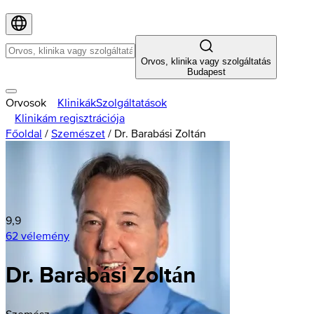
Orvos, klinika vagy szolgáltatás
Budapest
Orvosok
Klinikák
Szolgáltatások
Klinikám regisztrációja
Főoldal
/
Szemészet
/
Dr. Barabási Zoltán
9,9
62 vélemény
Dr. Barabási Zoltán
Szemész