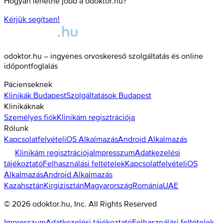
Hogyan lehetne jobb a odoktor.hu?
Kérjük segítsen!
odoktor.hu – ingyenes orvoskereső szolgáltatás és online
időpontfoglalás
Pácienseknek
Klinikák
Budapest
Szolgáltatások
Budapest
Klinikáknak
Személyes fiók
Klinikám regisztrációja
Rólunk
Kapcsolatfelvétel
iOS Alkalmazás
Android Alkalmazás
Klinikám regisztrációja
Impresszum
Adatkezelési
tájékoztató
Felhasználási feltételek
Kapcsolatfelvétel
iOS
Alkalmazás
Android Alkalmazás
Kazahsztán
Kirgizisztán
Magyarország
Románia
UAE
©
2026
odoktor.hu
, Inc. All Rights Reserved
Impresszum
Adatkezelési tájékoztató
Felhasználási feltételek