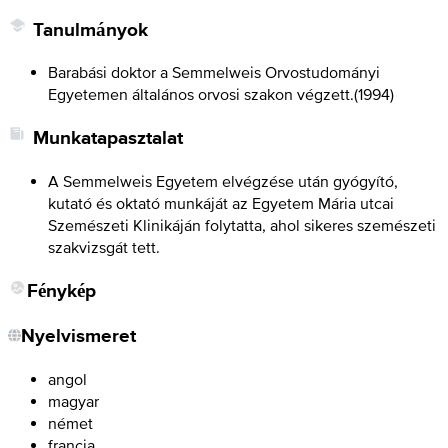
Tanulmányok
Barabási doktor a Semmelweis Orvostudományi
Egyetemen általános orvosi szakon végzett.
(
1994
)
Munkatapasztalat
A Semmelweis Egyetem elvégzése után gyógyító,
kutató és oktató munkáját az Egyetem Mária utcai
Szemészeti Klinikáján folytatta, ahol sikeres szemészeti
szakvizsgát tett.
Fénykép
Nyelvismeret
angol
magyar
német
francia