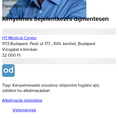
Tapasztalat 32 év
Kényelmes bejelentkezés díjmentesen
HT Medical Center
1173 Budapest, Pesti út 177., XVII. kerület, Budapest
Vizsgálat a klinikán
32 000 Ft
Tipp: Kényelmesebb orvoshoz időpontot foglalni a(z)
odoktor.hu alkalmazásban
Alkalmazás telepítése
Vélemények