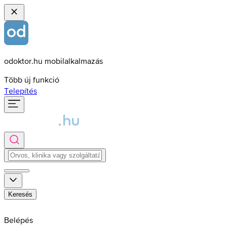
odoktor.hu mobilalkalmazás
Több új funkció
Telepítés
Keresés
Belépés