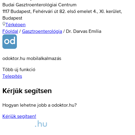
Budai Gasztroenterológiai Centrum
1117 Budapest, Fehérvári út 82. első emelet 4., XI. kerület,
Budapest
Térképen
Főoldal
/
Gasztroenterológia
/
Dr. Darvas Emília
odoktor.hu mobilalkalmazás
Több új funkció
Telepítés
Kérjük segítsen
Hogyan lehetne jobb a odoktor.hu?
Kérjük segítsen!