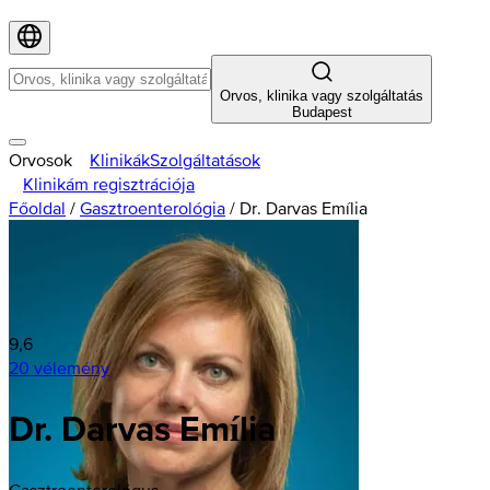
Orvos, klinika vagy szolgáltatás
Budapest
Orvosok
Klinikák
Szolgáltatások
Klinikám regisztrációja
Főoldal
/
Gasztroenterológia
/
Dr. Darvas Emília
9,6
20 vélemény
Dr. Darvas Emília
Gasztroenterológus