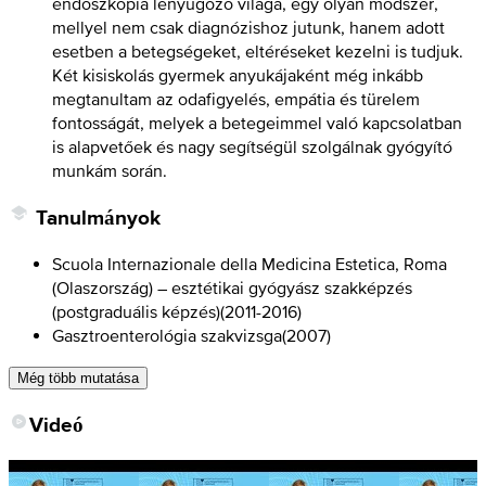
endoszkópia lenyűgöző világa, egy olyan módszer,
mellyel nem csak diagnózishoz jutunk, hanem adott
esetben a betegségeket, eltéréseket kezelni is tudjuk.
Két kisiskolás gyermek anyukájaként még inkább
megtanultam az odafigyelés, empátia és türelem
fontosságát, melyek a betegeimmel való kapcsolatban
is alapvetőek és nagy segítségül szolgálnak gyógyító
munkám során.
Tanulmányok
Scuola Internazionale della Medicina Estetica, Roma
(Olaszország) – esztétikai gyógyász szakképzés
(postgraduális képzés)
(
2011-2016
)
Gasztroenterológia szakvizsga
(
2007
)
Még több mutatása
Videó