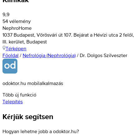
9,9
54 vélemény
NephroHome
1037 Budapest, Vörösvári út 107. Bejárat a Hévízi utca 2 felől,
III. kerület, Budapest
Térképen
Főoldal
/
Nefrológia (Nephrológia)
/
Dr. Dolgos Szilveszter
odoktor.hu mobilalkalmazás
Több új funkció
Telepítés
Kérjük segítsen
Hogyan lehetne jobb a odoktor.hu?