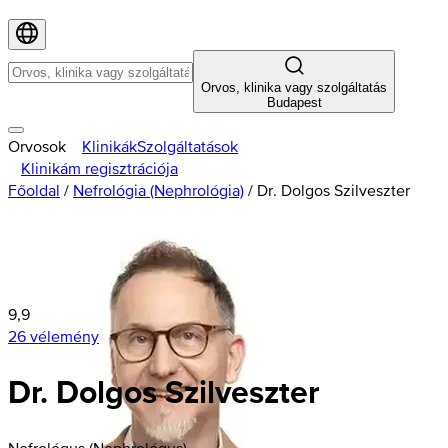
Orvos, klinika vagy szolgáltatás
Budapest
Orvosok
Klinikák
Szolgáltatások
Klinikám regisztrációja
Főoldal
/
Nefrológia (Nephrológia)
/
Dr. Dolgos Szilveszter
9,9
26 vélemény
Dr. Dolgos Szilveszter
Nefrológus (Nephrológus)