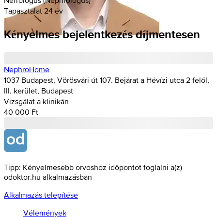
Tapasztalat 24 év
Kényelmes bejelentkezés díjmentesen
NephroHome
1037 Budapest, Vörösvári út 107. Bejárat a Hévízi utca 2 felől,
III. kerület, Budapest
Vizsgálat a klinikán
40 000 Ft
Tipp: Kényelmesebb orvoshoz időpontot foglalni a(z)
odoktor.hu alkalmazásban
Alkalmazás telepítése
Vélemények