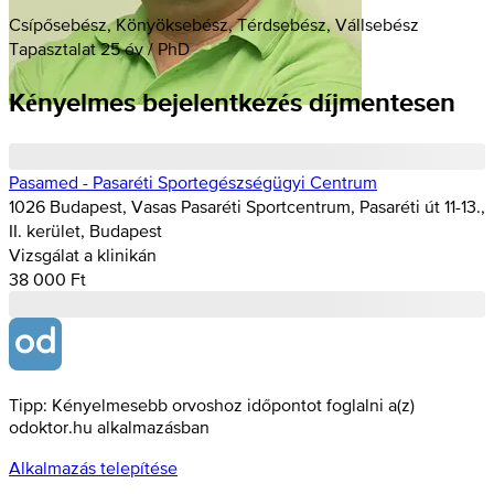
Csípősebész, Könyöksebész, Térdsebész, Vállsebész
Tapasztalat 25 év / PhD
Kényelmes bejelentkezés díjmentesen
Pasamed - Pasaréti Sportegészségügyi Centrum
1026 Budapest, Vasas Pasaréti Sportcentrum, Pasaréti út 11-13.,
II. kerület, Budapest
Vizsgálat a klinikán
38 000 Ft
Tipp: Kényelmesebb orvoshoz időpontot foglalni a(z)
odoktor.hu alkalmazásban
Alkalmazás telepítése