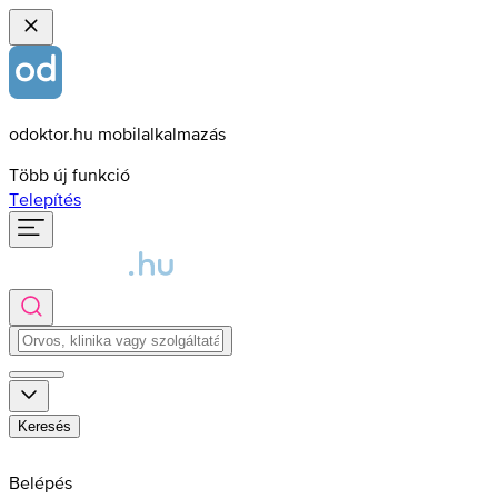
odoktor.hu mobilalkalmazás
Több új funkció
Telepítés
Keresés
Belépés