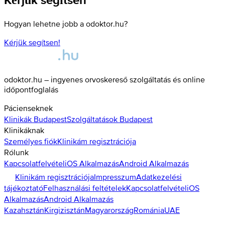
Hogyan lehetne jobb a odoktor.hu?
Kérjük segítsen!
odoktor.hu – ingyenes orvoskereső szolgáltatás és online
időpontfoglalás
Pácienseknek
Klinikák
Budapest
Szolgáltatások
Budapest
Klinikáknak
Személyes fiók
Klinikám regisztrációja
Rólunk
Kapcsolatfelvétel
iOS Alkalmazás
Android Alkalmazás
Klinikám regisztrációja
Impresszum
Adatkezelési
tájékoztató
Felhasználási feltételek
Kapcsolatfelvétel
iOS
Alkalmazás
Android Alkalmazás
Kazahsztán
Kirgizisztán
Magyarország
Románia
UAE