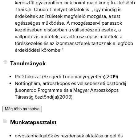
keresztül gyakoroltam kick boxot majd kung fu-t később
Thai Chi Chuan-t melyet oktatok is -, így mindig is
érdekeltek az ízületek megfelelő mozgása, a test
egészséges működése. A mozgásszervi panaszok
kezelésében elsősorban a vállsebészeti esetek, a
vállprotézis műtétek, az arthroszkópiás műtétek, a
töréskezelés és az izomtranszferek tartoznak a legfőbb
érdeklődési körömbe."
Tanulmányok
PhD fokozat (Szegedi Tudományegyetem)
(
2019
)
Nottingham, artroszkópos és vállsebészeti ösztöndíj
(Leonardo Programme és a Magyar Artroszkópos
Társaság ösztöndíja)
(
2009
)
Még több mutatása
Munkatapasztalat
orvostanhallgatók és rezidensek oktatása angol és