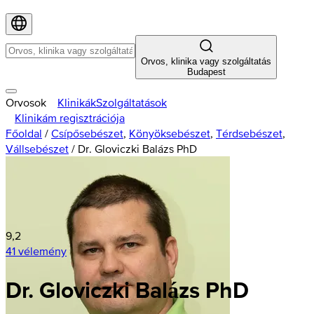
Orvos, klinika vagy szolgáltatás
Budapest
Orvosok
Klinikák
Szolgáltatások
Klinikám regisztrációja
Főoldal
/
Csípősebészet
,
Könyöksebészet
,
Térdsebészet
,
Vállsebészet
/
Dr. Gloviczki Balázs PhD
9,2
41 vélemény
Dr. Gloviczki Balázs PhD