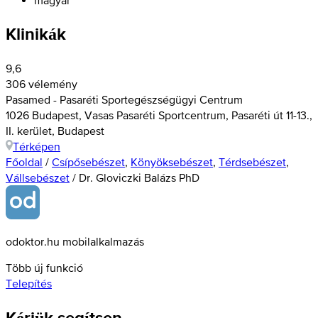
Klinikák
9,6
306 vélemény
Pasamed - Pasaréti Sportegészségügyi Centrum
1026 Budapest, Vasas Pasaréti Sportcentrum, Pasaréti út 11-13.,
II. kerület, Budapest
Térképen
Főoldal
/
Csípősebészet
,
Könyöksebészet
,
Térdsebészet
,
Vállsebészet
/
Dr. Gloviczki Balázs PhD
odoktor.hu mobilalkalmazás
Több új funkció
Telepítés
Kérjük segítsen