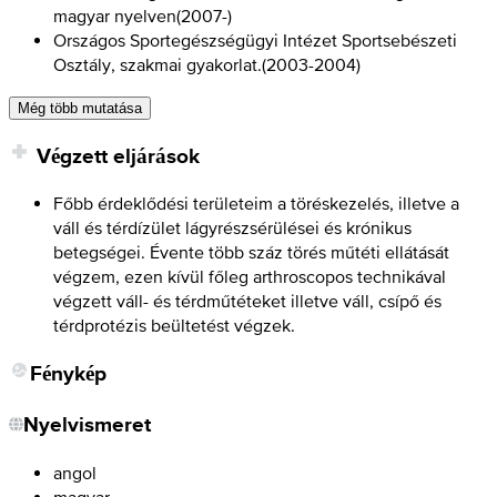
magyar nyelven
(
2007-
)
Országos Sportegészségügyi Intézet Sportsebészeti
Osztály, szakmai gyakorlat.
(
2003-2004
)
Még több mutatása
Végzett eljárások
Főbb érdeklődési területeim a töréskezelés, illetve a
váll és térdízület lágyrészsérülései és krónikus
betegségei. Évente több száz törés műtéti ellátását
végzem, ezen kívül főleg arthroscopos technikával
végzett váll- és térdműtéteket illetve váll, csípő és
térdprotézis beültetést végzek.
Fénykép
Nyelvismeret
angol
magyar