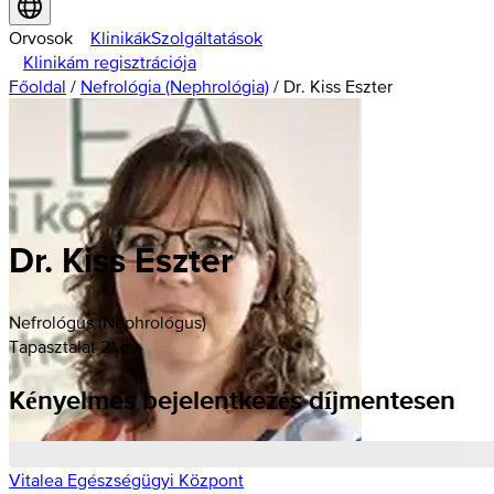
Orvosok
Klinikák
Szolgáltatások
Klinikám regisztrációja
Főoldal
/
Nefrológia (Nephrológia)
/
Dr. Kiss Eszter
Dr. Kiss Eszter
Nefrológus (Nephrológus)
Tapasztalat 21 év
Kényelmes bejelentkezés díjmentesen
Vitalea Egészségügyi Központ