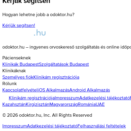
Kérjük segítsen
Hogyan lehetne jobb a odoktor.hu?
Kérjük segítsen!
odoktor.hu – ingyenes orvoskereső szolgáltatás és online időp
Pácienseknek
Klinikák
Budapest
Szolgáltatások
Budapest
Klinikáknak
Személyes fiók
Klinikám regisztrációja
Rólunk
Kapcsolatfelvétel
iOS Alkalmazás
Android Alkalmazás
Klinikám regisztrációja
Impresszum
Adatkezelési tájékoztató
Kazahsztán
Kirgizisztán
Magyarország
Románia
UAE
©
2026
odoktor.hu
, Inc. All Rights Reserved
Impresszum
Adatkezelési tájékoztató
Felhasználási feltételek