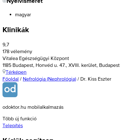
Nyelvismeret
magyar
Klinikák
9,7
178 vélemény
Vitalea Egészségügyi Központ
1185 Budapest, Honvéd u. 47., XVIII. kerület, Budapest
Térképen
Főoldal
/
Nefrológia (Nephrológia)
/
Dr. Kiss Eszter
odoktor.hu mobilalkalmazás
Több új funkció
Telepítés