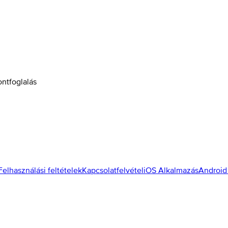
ontfoglalás
Felhasználási feltételek
Kapcsolatfelvétel
iOS Alkalmazás
Android