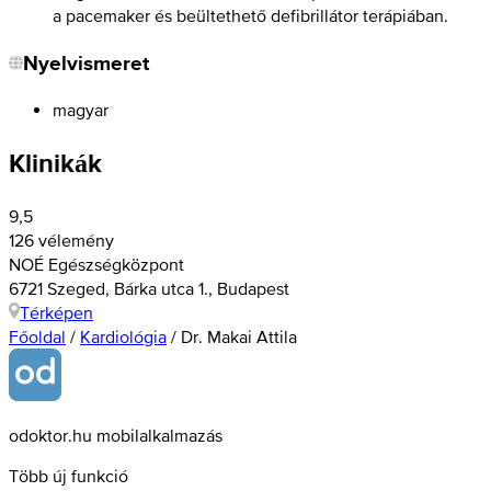
a pacemaker és beültethető defibrillátor terápiában.
Nyelvismeret
magyar
Klinikák
9,5
126 vélemény
NOÉ Egészségközpont
6721 Szeged, Bárka utca 1., Budapest
Térképen
Főoldal
/
Kardiológia
/
Dr. Makai Attila
odoktor.hu mobilalkalmazás
Több új funkció