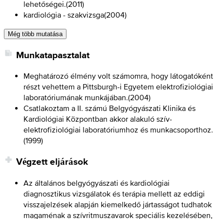
lehetőségei.
(
2011
)
kardiológia - szakvizsga
(
2004
)
Még több mutatása
Munkatapasztalat
Meghatározó élmény volt számomra, hogy látogatóként
részt vehettem a Pittsburgh-i Egyetem elektrofiziológiai
laboratóriumának munkájában.
(
2004
)
Csatlakoztam a II. számú Belgyógyászati Klinika és
Kardiológiai Központban akkor alakuló szív-
elektrofiziológiai laboratóriumhoz és munkacsoporthoz.
(
1999
)
Végzett eljárások
Az általános belgyógyászati és kardiológiai
diagnosztikus vizsgálatok és terápia mellett az eddigi
visszajelzések alapján kiemelkedő jártasságot tudhatok
magaménak a szívritmuszavarok speciális kezelésében,