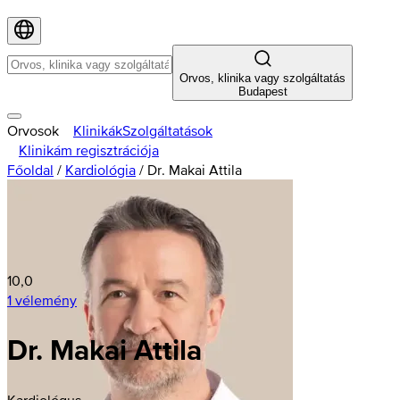
Orvos, klinika vagy szolgáltatás
Budapest
Orvosok
Klinikák
Szolgáltatások
Klinikám regisztrációja
Főoldal
/
Kardiológia
/
Dr. Makai Attila
10,0
1 vélemény
Dr. Makai Attila
Kardiológus