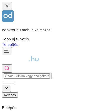
odoktor.hu mobilalkalmazás
Több új funkció
Telepítés
Keresés
Belépés