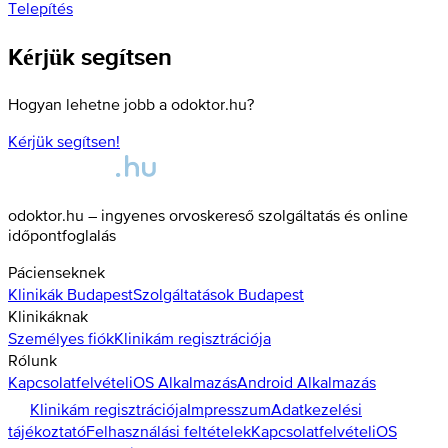
Telepítés
Kérjük segítsen
Hogyan lehetne jobb a odoktor.hu?
Kérjük segítsen!
odoktor.hu – ingyenes orvoskereső szolgáltatás és online
időpontfoglalás
Pácienseknek
Klinikák
Budapest
Szolgáltatások
Budapest
Klinikáknak
Személyes fiók
Klinikám regisztrációja
Rólunk
Kapcsolatfelvétel
iOS Alkalmazás
Android Alkalmazás
Klinikám regisztrációja
Impresszum
Adatkezelési
tájékoztató
Felhasználási feltételek
Kapcsolatfelvétel
iOS