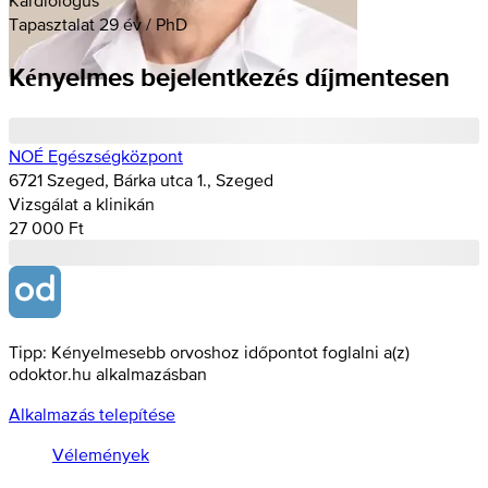
Tapasztalat 29 év / PhD
Kényelmes bejelentkezés díjmentesen
NOÉ Egészségközpont
6721 Szeged, Bárka utca 1., Szeged
Vizsgálat a klinikán
27 000 Ft
Tipp: Kényelmesebb orvoshoz időpontot foglalni a(z)
odoktor.hu alkalmazásban
Alkalmazás telepítése
Vélemények