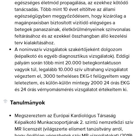
egészséges életmód propagálása, az ezekhez kötődő
tanácsadás. Több mint 10 évet eltöltve az állami
egészségügyben meggyőződésem, hogy kizárólag a
magánpraxisban biztosított vizitidő elégséges a
betegek panaszainak, életkörülményeinek színvonalas
feltárásához és az ezekkel összhangban álló kezelési
terv kialakításához.
A noninvazív vizsgálatok szakértőjeként dolgozom
(képalkotó és egyéb diagnosztikus vizsgálatok). Eddigi
pályám során több mint 20.000 betegkontaktuson
vagyok túl, legalább 10.000 szív ultrahang vizsgálatot
végeztem el, 3000 terheléses EKG-t felügyeltem vagy
leleteztem, és külön-külön mintegy 2000 24 órás EKG
és 24 órás vérnyomásmérés vizsgálatot értékeltem ki.
Tanulmányok
Megszereztem az Európai Kardiológus Társaság
Képalkotó Munkacsoportjának 2. szintű nemzetközi szív
MR licenszét (világszerte elismert tanúsítvány arról,
hogy önállóan végezhetek szív MR vizsgálatokat).
(
2019
)