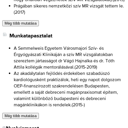
Prágában sikeres nemzetközi szív MR vizsgát tettem le.
(
2017
)
Még több mutatása
Munkatapasztalat
A Semmelweis Egyetem Városmajori Szív- és
Érgyógyászati Klinikáján a szív MR vizsgálatokban
szereztem jártasságot dr Vágó Hajnalka és dr. Tóth
Attila kollégák mentorálásával.
(
2015-2019
)
Az akadálytalan fejlődés érdekében szabadúszó
kardiológusként praktizálok, heti egy napot dolgozom
OEP-finanszírozott szakrendelésen Budapesten,
emellett a saját debreceni magánpraxisomat építem,
valamint különböző budapesteni és debreceni
magánklinikákon is rendelek.
(
2015-
)
Még több mutatása