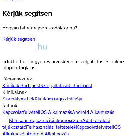
Kérjük segítsen
Hogyan lehetne jobb a odoktor.hu?
Kérjük segítsen!
odoktor.hu – ingyenes orvoskereső szolgáltatás és online
időpontfoglalás
Pácienseknek
Klinikák
Budapest
Szolgáltatások
Budapest
Klinikáknak
Személyes fiók
Klinikám regisztrációja
Rólunk
Kapcsolatfelvétel
iOS Alkalmazás
Android Alkalmazás
Klinikám regisztrációja
Impresszum
Adatkezelési
tájékoztató
Felhasználási feltételek
Kapcsolatfelvétel
iOS
Alkalmazás
Android Alkalmazás