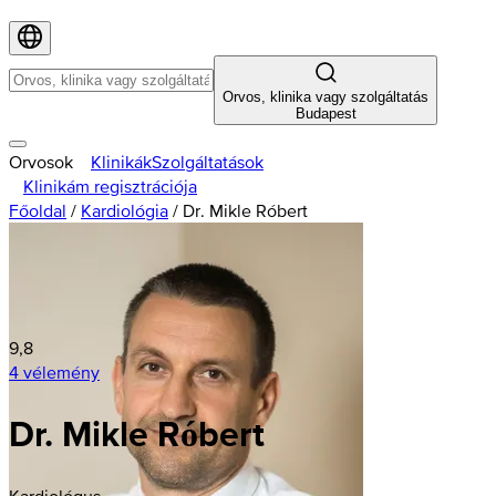
Orvos, klinika vagy szolgáltatás
Budapest
Orvosok
Klinikák
Szolgáltatások
Klinikám regisztrációja
Főoldal
/
Kardiológia
/
Dr. Mikle Róbert
9,8
4 vélemény
Dr. Mikle Róbert
Kardiológus