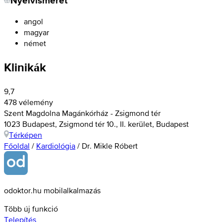
Nyelvismeret
angol
magyar
német
Klinikák
9,7
478 vélemény
Szent Magdolna Magánkórház - Zsigmond tér
1023 Budapest, Zsigmond tér 10., II. kerület, Budapest
Térképen
Főoldal
/
Kardiológia
/
Dr. Mikle Róbert
odoktor.hu mobilalkalmazás
Több új funkció
Telepítés