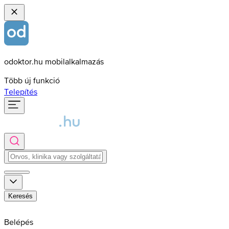
odoktor.hu mobilalkalmazás
Több új funkció
Telepítés
Keresés
Belépés