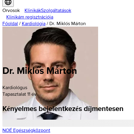
Orvosok
Klinikák
Szolgáltatások
Klinikám regisztrációja
Főoldal
/
Kardiológia
/
Dr. Miklós Márton
Dr. Miklós Márton
Kardiológus
Tapasztalat 11 év
Kényelmes bejelentkezés díjmentesen
NOÉ Egészségközpont