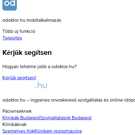
odoktor.hu mobilalkalmazás
Több új funkció
Telepítés
Kérjük segítsen
Hogyan lehetne jobb a odoktor.hu?
Kérjük segítsen!
odoktor.hu – ingyenes orvoskereső szolgáltatás és online időp
Pácienseknek
Klinikák
Budapest
Szolgáltatások
Budapest
Klinikáknak
Személyes fiók
Klinikám regisztrációja