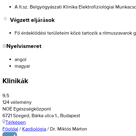
A II.sz. Belgyógyászati Klinika Elektrofiziológiai Munka
Végzett eljárások
Fő érdeklődési területeim közé tartozik a ritmuszavarok g
Nyelvismeret
angol
magyar
Klinikák
9,5
124 vélemény
NOÉ Egészségközpont
6721 Szeged, Bárka utca 1., Budapest
Térképen
Főoldal
/
Kardiológia
/
Dr. Miklós Márton