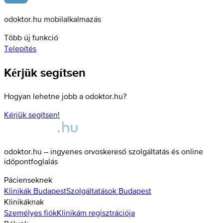
odoktor.hu mobilalkalmazás
Több új funkció
Telepítés
Kérjük segítsen
Hogyan lehetne jobb a odoktor.hu?
Kérjük segítsen!
odoktor.hu – ingyenes orvoskereső szolgáltatás és online
időpontfoglalás
Pácienseknek
Klinikák
Budapest
Szolgáltatások
Budapest
Klinikáknak
Személyes fiók
Klinikám regisztrációja