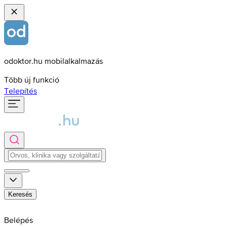
odoktor.hu mobilalkalmazás
Több új funkció
Telepítés
Keresés
Belépés