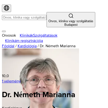
Orvos, klinika vagy szolgáltatás
Budapest
Orvosok
Klinikák
Szolgáltatások
Klinikám regisztrációja
Főoldal
/
Kardiológia
/
Dr. Németh Marianna
10,0
1 vélemény
Dr. Németh Marianna
Kardiológus