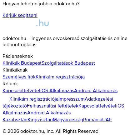
Hogyan lehetne jobb a odoktor.hu?
Kérjük segítsen!
odoktor.hu – ingyenes orvoskereső szolgáltatás és online
időpontfoglalás
Pácienseknek
Klinikák
Budapest
Szolgáltatások
Budapest
Klinikáknak
Személyes fiók
Klinikám regisztrációja
Rólunk
Kapcsolatfelvétel
iOS Alkalmazás
Android Alkalmazás
Klinikám regisztrációja
Impresszum
Adatkezelési
tájékoztató
Felhasználási feltételek
Kapcsolatfelvétel
iOS
Alkalmazás
Android Alkalmazás
Kazahsztán
Kirgizisztán
Magyarország
Románia
UAE
©
2026
odoktor.hu
, Inc. All Rights Reserved