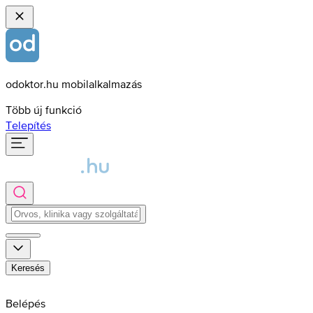
odoktor.hu mobilalkalmazás
Több új funkció
Telepítés
Keresés
Belépés