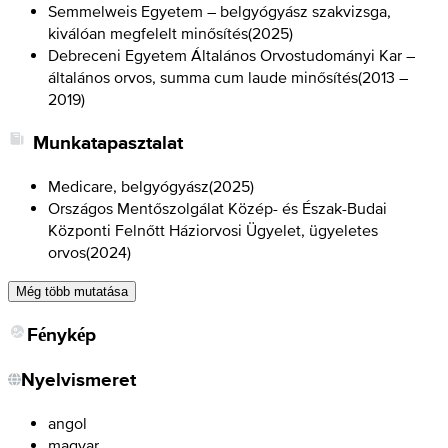
Semmelweis Egyetem – belgyógyász szakvizsga,
kiválóan megfelelt minősítés
(
2025
)
Debreceni Egyetem Általános Orvostudományi Kar –
általános orvos, summa cum laude minősítés
(
2013 –
2019
)
Munkatapasztalat
Medicare, belgyógyász
(
2025
)
Országos Mentőszolgálat Közép- és Észak-Budai
Központi Felnőtt Háziorvosi Ügyelet, ügyeletes
orvos
(
2024
)
Még több mutatása
Fénykép
Nyelvismeret
angol
magyar