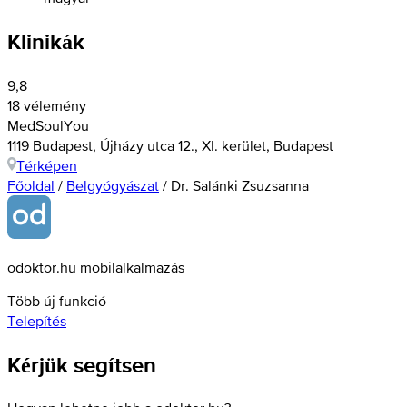
Klinikák
9,8
18 vélemény
MedSoulYou
1119 Budapest, Újházy utca 12., XI. kerület, Budapest
Térképen
Főoldal
/
Belgyógyászat
/
Dr. Salánki Zsuzsanna
odoktor.hu mobilalkalmazás
Több új funkció
Telepítés
Kérjük segítsen