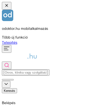
odoktor.hu mobilalkalmazás
Több új funkció
Telepítés
Keresés
Belépés