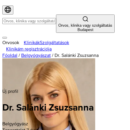
Orvos, klinika vagy szolgáltatás
Budapest
Orvosok
Klinikák
Szolgáltatások
Klinikám regisztrációja
Főoldal
/
Belgyógyászat
/
Dr. Salánki Zsuzsanna
Új profil
Dr. Salánki Zsuzsanna
Belgyógyász
Tapasztalat 7 év