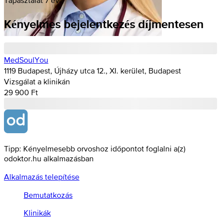
Kényelmes bejelentkezés díjmentesen
MedSoulYou
1119 Budapest, Újházy utca 12., XI. kerület, Budapest
Vizsgálat a klinikán
29 900 Ft
Tipp: Kényelmesebb orvoshoz időpontot foglalni a(z)
odoktor.hu alkalmazásban
Alkalmazás telepítése
Bemutatkozás
Klinikák