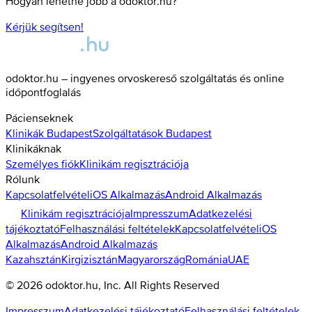
Hogyan lehetne jobb a odoktor.hu?
Kérjük segítsen!
odoktor.hu – ingyenes orvoskereső szolgáltatás és online
időpontfoglalás
Pácienseknek
Klinikák
Budapest
Szolgáltatások
Budapest
Klinikáknak
Személyes fiók
Klinikám regisztrációja
Rólunk
Kapcsolatfelvétel
iOS Alkalmazás
Android Alkalmazás
Klinikám regisztrációja
Impresszum
Adatkezelési
tájékoztató
Felhasználási feltételek
Kapcsolatfelvétel
iOS
Alkalmazás
Android Alkalmazás
Kazahsztán
Kirgizisztán
Magyarország
Románia
UAE
©
2026
odoktor.hu
, Inc. All Rights Reserved
Impresszum
Adatkezelési tájékoztató
Felhasználási feltételek