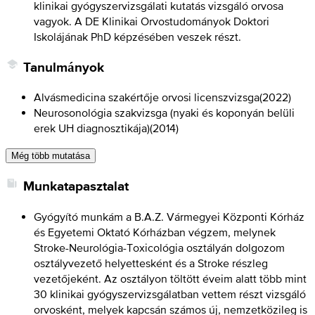
klinikai gyógyszervizsgálati kutatás vizsgáló orvosa
vagyok. A DE Klinikai Orvostudományok Doktori
Iskolájának PhD képzésében veszek részt.
Tanulmányok
Alvásmedicina szakértője orvosi licenszvizsga
(
2022
)
Neurosonológia szakvizsga (nyaki és koponyán belüli
erek UH diagnosztikája)
(
2014
)
Még több mutatása
Munkatapasztalat
Gyógyító munkám a B.A.Z. Vármegyei Központi Kórház
és Egyetemi Oktató Kórházban végzem, melynek
Stroke-Neurológia-Toxicológia osztályán dolgozom
osztályvezető helyettesként és a Stroke részleg
vezetőjeként. Az osztályon töltött éveim alatt több mint
30 klinikai gyógyszervizsgálatban vettem részt vizsgáló
orvosként, melyek kapcsán számos új, nemzetközileg is