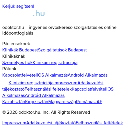
Kérjük segítsen!
odoktor.hu – ingyenes orvoskereső szolgáltatás és online
időpontfoglalás
Pácienseknek
Klinikák
Budapest
Szolgáltatások
Budapest
Klinikáknak
Személyes fiók
Klinikám regisztrációja
Rólunk
Kapcsolatfelvétel
iOS Alkalmazás
Android Alkalmazás
Klinikám regisztrációja
Impresszum
Adatkezelési
tájékoztató
Felhasználási feltételek
Kapcsolatfelvétel
iOS
Alkalmazás
Android Alkalmazás
Kazahsztán
Kirgizisztán
Magyarország
Románia
UAE
©
2026
odoktor.hu
, Inc. All Rights Reserved
Impresszum
Adatkezelési tájékoztató
Felhasználási feltételek