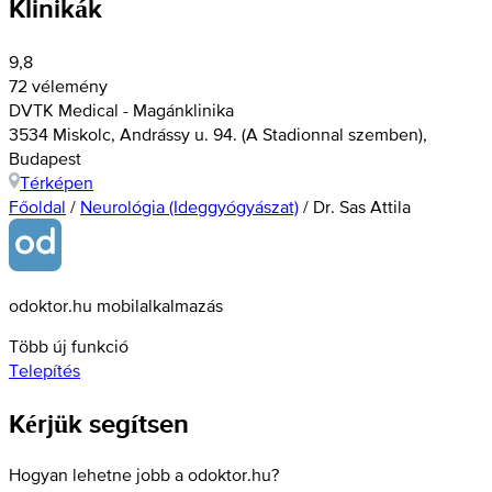
Klinikák
9,8
72 vélemény
DVTK Medical - Magánklinika
3534 Miskolc, Andrássy u. 94. (A Stadionnal szemben),
Budapest
Térképen
Főoldal
/
Neurológia (Ideggyógyászat)
/
Dr. Sas Attila
odoktor.hu mobilalkalmazás
Több új funkció
Telepítés
Kérjük segítsen
Hogyan lehetne jobb a odoktor.hu?