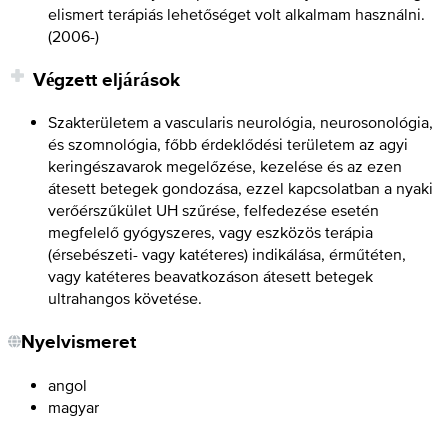
elismert terápiás lehetőséget volt alkalmam használni.
(
2006-
)
Végzett eljárások
Szakterületem a vascularis neurológia, neurosonológia,
és szomnológia, főbb érdeklődési területem az agyi
keringészavarok megelőzése, kezelése és az ezen
átesett betegek gondozása, ezzel kapcsolatban a nyaki
verőérszűkület UH szűrése, felfedezése esetén
megfelelő gyógyszeres, vagy eszközös terápia
(érsebészeti- vagy katéteres) indikálása, érműtéten,
vagy katéteres beavatkozáson átesett betegek
ultrahangos követése.
Nyelvismeret
angol
magyar