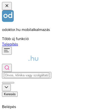
odoktor.hu mobilalkalmazás
Több új funkció
Telepítés
Keresés
Belépés