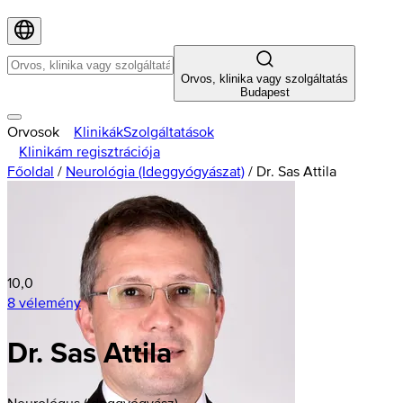
Orvos, klinika vagy szolgáltatás
Budapest
Orvosok
Klinikák
Szolgáltatások
Klinikám regisztrációja
Főoldal
/
Neurológia (Ideggyógyászat)
/
Dr. Sas Attila
10,0
8 vélemény
Dr. Sas Attila
Neurológus (Ideggyógyász)