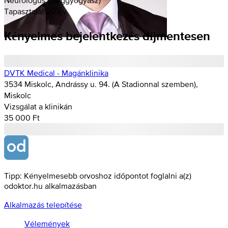
Tapasztalat 20 év
Kényelmes bejelentkezés díjmentesen
DVTK Medical - Magánklinika
3534 Miskolc, Andrássy u. 94. (A Stadionnal szemben),
Miskolc
Vizsgálat a klinikán
35 000 Ft
Tipp: Kényelmesebb orvoshoz időpontot foglalni a(z)
odoktor.hu alkalmazásban
Alkalmazás telepítése
Vélemények