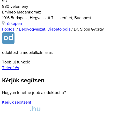
9,7
880 vélemény
Emineo Magánkórház
1016 Budapest, Hegyalja út 7., I. kerület, Budapest
Térképen
Főoldal
/
Belgyógyászat
,
Diabetológia
/
Dr. Sipos György
odoktor.hu mobilalkalmazás
Több új funkció
Telepítés
Kérjük segítsen
Hogyan lehetne jobb a odoktor.hu?
Kérjük segítsen!