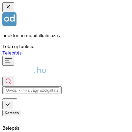
odoktor.hu mobilalkalmazás
Több új funkció
Telepítés
Keresés
Belépés