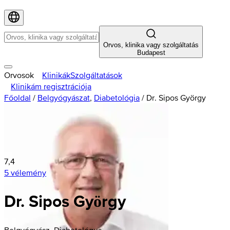
Orvos, klinika vagy szolgáltatás
Budapest
Orvosok
Klinikák
Szolgáltatások
Klinikám regisztrációja
Főoldal
/
Belgyógyászat
,
Diabetológia
/
Dr. Sipos György
7,4
5 vélemény
Dr. Sipos György
Belgyógyász, Diabetológus