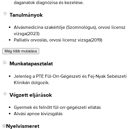
daganatok diagnózisa és kezelése.
Tanulmányok
Alvásmedicina szakértője (Szomnológus), orvosi licensz
vizsga
(
2023
)
Palliatív orvoslás, orvosi licensz vizsga
(
2019
)
Még több mutatása
Munkatapasztalat
Jelenleg a PTE Fül-Orr-Gégészeti és Fej-Nyak Sebészeti
Klinikán dolgozik.
Végzett eljárások
Gyermek és felnőtt fül-orr-gégészeti ellátás
Alvási apnoe kivizsgálás
Nyelvismeret