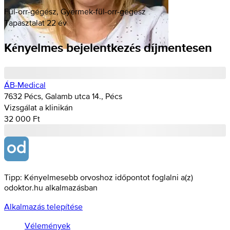
Fül-orr-gégész, Gyermek-fül-orr-gégész
Tapasztalat 22 év
Kényelmes bejelentkezés díjmentesen
ÁB-Medical
7632 Pécs, Galamb utca 14., Pécs
Vizsgálat a klinikán
32 000 Ft
Tipp: Kényelmesebb orvoshoz időpontot foglalni a(z)
odoktor.hu alkalmazásban
Alkalmazás telepítése
Vélemények