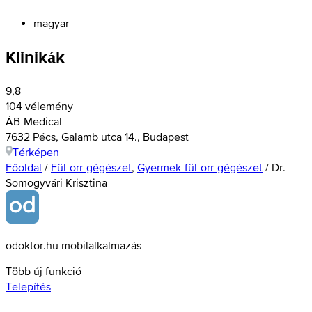
magyar
Klinikák
9,8
104 vélemény
ÁB-Medical
7632 Pécs, Galamb utca 14., Budapest
Térképen
Főoldal
/
Fül-orr-gégészet
,
Gyermek-fül-orr-gégészet
/
Dr.
Somogyvári Krisztina
odoktor.hu mobilalkalmazás
Több új funkció
Telepítés