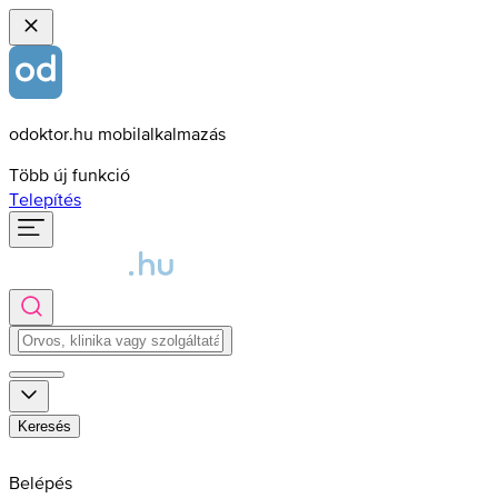
odoktor.hu mobilalkalmazás
Több új funkció
Telepítés
Keresés
Belépés