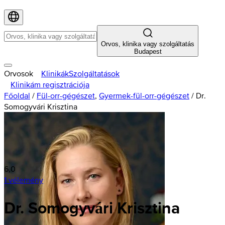
Orvos, klinika vagy szolgáltatás
Budapest
Orvosok
Klinikák
Szolgáltatások
Klinikám regisztrációja
Főoldal
/
Fül-orr-gégészet
,
Gyermek-fül-orr-gégészet
/
Dr.
Somogyvári Krisztina
6,0
1 vélemény
Dr. Somogyvári Krisztina