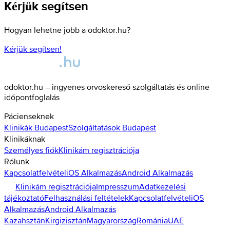
Kérjük segítsen
Hogyan lehetne jobb a odoktor.hu?
Kérjük segítsen!
odoktor.hu – ingyenes orvoskereső szolgáltatás és online
időpontfoglalás
Pácienseknek
Klinikák
Budapest
Szolgáltatások
Budapest
Klinikáknak
Személyes fiók
Klinikám regisztrációja
Rólunk
Kapcsolatfelvétel
iOS Alkalmazás
Android Alkalmazás
Klinikám regisztrációja
Impresszum
Adatkezelési
tájékoztató
Felhasználási feltételek
Kapcsolatfelvétel
iOS
Alkalmazás
Android Alkalmazás
Kazahsztán
Kirgizisztán
Magyarország
Románia
UAE