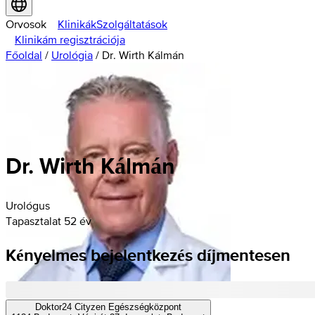
Orvosok
Klinikák
Szolgáltatások
Klinikám regisztrációja
Főoldal
/
Urológia
/
Dr. Wirth Kálmán
Dr. Wirth Kálmán
Urológus
Tapasztalat 52 év
Kényelmes bejelentkezés díjmentesen
Doktor24 Cityzen Egészségközpont