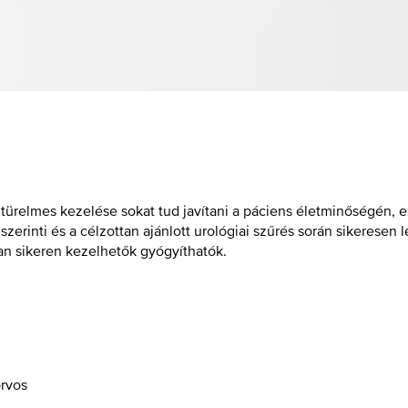
ürelmes kezelése sokat tud javítani a páciens életminőségén, ez
rinti és a célzottan ajánlott urológiai szűrés során sikeresen 
an sikeren kezelhetők gyógyíthatók.
rvos