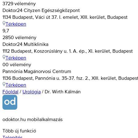
3729 vélemény
Doktor24 Cityzen Egészségközpont
1134 Budapest, Váci út 37. I. emelet, XIII. kerület, Budapest
Térképen
9,7
2850 vélemény
Doktor24 Multiklinika
1112 Budapest, Koszorúslány u. 1. A. ép., XI. kerület, Budapest
Térképen
0
0 vélemény
Pannónia Magánorvosi Centrum
1136 Budapest, Pannónia u. 35-37. fsz. 2., XIII. kerület, Budapes
Térképen
Főoldal
/
Urológia
/
Dr. Wirth Kálmán
odoktor.hu mobilalkalmazás
Több új funkció
Telepítés