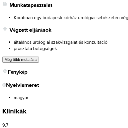
Munkatapasztalat
Korábban egy budapesti kórház urológiai sebészetén vég
Végzett eljárások
általános urológiai szakvizsgálat és konzultáció
prosztata betegségek
Még több mutatása
Fénykép
Nyelvismeret
magyar
Klinikák
9,7