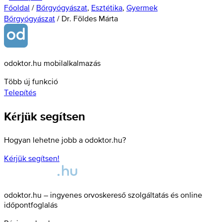
Főoldal
/
Bőrgyógyászat
,
Esztétika
,
Gyermek
Bőrgyógyászat
/
Dr. Földes Márta
odoktor.hu mobilalkalmazás
Több új funkció
Telepítés
Kérjük segítsen
Hogyan lehetne jobb a odoktor.hu?
Kérjük segítsen!
odoktor.hu – ingyenes orvoskereső szolgáltatás és online
időpontfoglalás