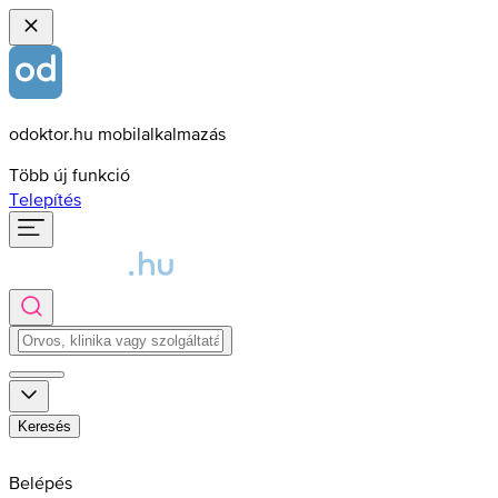
odoktor.hu mobilalkalmazás
Több új funkció
Telepítés
Keresés
Belépés