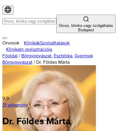
Orvos, klinika vagy szolgáltatás
Budapest
Orvosok
Klinikák
Szolgáltatások
Klinikám regisztrációja
Főoldal
/
Bőrgyógyászat
,
Esztétika
,
Gyermek
Bőrgyógyászat
/
Dr. Földes Márta
9,9
31 vélemény
Dr. Földes Márta