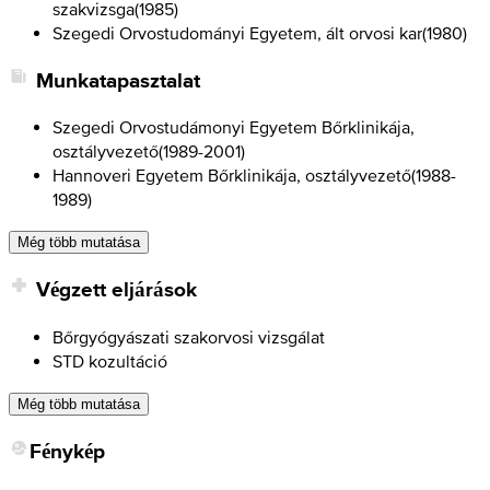
szakvizsga
(
1985
)
Szegedi Orvostudományi Egyetem, ált orvosi kar
(
1980
)
Munkatapasztalat
Szegedi Orvostudámonyi Egyetem Bőrklinikája,
osztályvezető
(
1989-2001
)
Hannoveri Egyetem Bőrklinikája, osztályvezető
(
1988-
1989
)
Még több mutatása
Végzett eljárások
Bőrgyógyászati szakorvosi vizsgálat
STD kozultáció
Még több mutatása
Fénykép