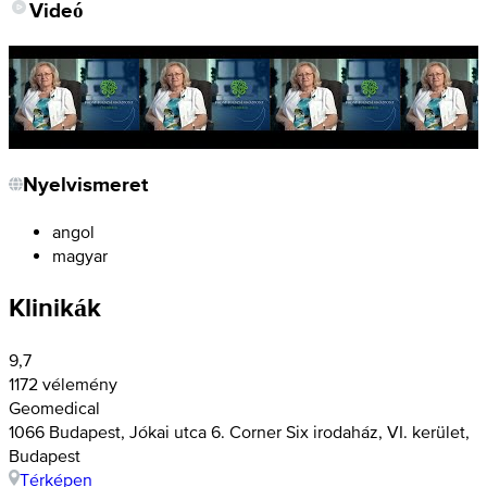
Videó
Nyelvismeret
angol
magyar
Klinikák
9,7
1172 vélemény
Geomedical
1066 Budapest, Jókai utca 6. Corner Six irodaház, VI. kerület,
Budapest
Térképen