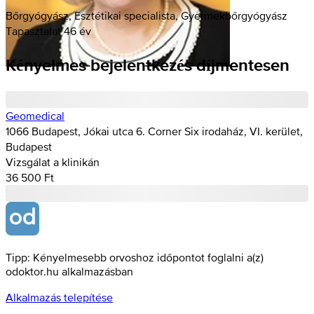
Bőrgyógyász, Esztétikai specialista, Gyermekbőrgyógyász
Tapasztalat 46 év
Kényelmes bejelentkezés díjmentesen
Geomedical
1066 Budapest, Jókai utca 6. Corner Six irodaház, VI. kerület,
Budapest
Vizsgálat a klinikán
36 500 Ft
Tipp: Kényelmesebb orvoshoz időpontot foglalni a(z)
odoktor.hu alkalmazásban
Alkalmazás telepítése