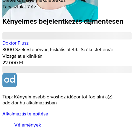
Tapasztalat 7 év
Kényelmes bejelentkezés díjmentesen
Doktor Plusz
8000 Székesfehérvár, Fiskális út 43., Székesfehérvár
Vizsgálat a klinikán
22 000 Ft
Tipp: Kényelmesebb orvoshoz időpontot foglalni a(z)
odoktor.hu alkalmazásban
Alkalmazás telepítése
Vélemények