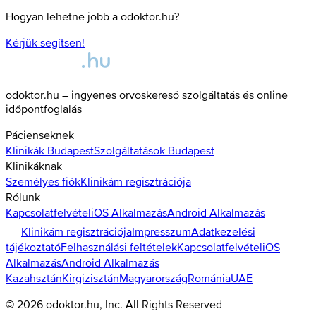
Hogyan lehetne jobb a odoktor.hu?
Kérjük segítsen!
odoktor.hu – ingyenes orvoskereső szolgáltatás és online
időpontfoglalás
Pácienseknek
Klinikák
Budapest
Szolgáltatások
Budapest
Klinikáknak
Személyes fiók
Klinikám regisztrációja
Rólunk
Kapcsolatfelvétel
iOS Alkalmazás
Android Alkalmazás
Klinikám regisztrációja
Impresszum
Adatkezelési
tájékoztató
Felhasználási feltételek
Kapcsolatfelvétel
iOS
Alkalmazás
Android Alkalmazás
Kazahsztán
Kirgizisztán
Magyarország
Románia
UAE
©
2026
odoktor.hu
, Inc. All Rights Reserved