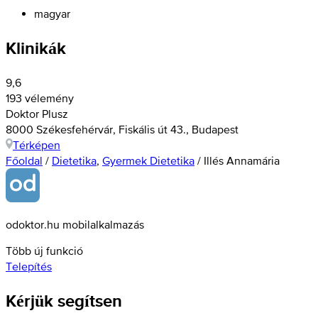
magyar
Klinikák
9,6
193 vélemény
Doktor Plusz
8000 Székesfehérvár, Fiskális út 43., Budapest
Térképen
Főoldal
/
Dietetika
,
Gyermek Dietetika
/
Illés Annamária
odoktor.hu mobilalkalmazás
Több új funkció
Telepítés
Kérjük segítsen