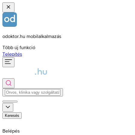
odoktor.hu mobilalkalmazás
Több új funkció
Telepítés
Keresés
Belépés