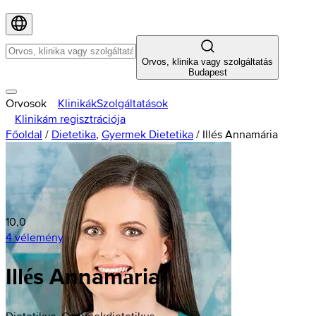
Orvos, klinika vagy szolgáltatás
Budapest
Orvosok
Klinikák
Szolgáltatások
Klinikám regisztrációja
Főoldal
/
Dietetika
,
Gyermek Dietetika
/
Illés Annamária
10,0
4 vélemény
Illés Annamária
Dietetikus, Gyermekdietetikus