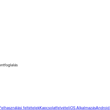
ontfoglalás
Felhasználási feltételek
Kapcsolatfelvétel
iOS Alkalmazás
Android