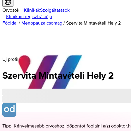
Orvosok
Klinikák
Szolgáltatások
Klinikám regisztrációja
Főoldal
/
Menopauza csomag
/
Szervita Mintavételi Hely 2
Új profil
Szervita
Mintavételi
Hely 2
Tipp: Kényelmesebb orvoshoz időpontot foglalni a(z) odoktor.