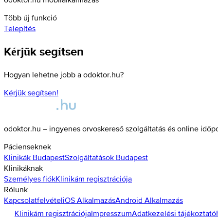
Több új funkció
Telepítés
Kérjük segítsen
Hogyan lehetne jobb a odoktor.hu?
Kérjük segítsen!
odoktor.hu – ingyenes orvoskereső szolgáltatás és online időp
Pácienseknek
Klinikák
Budapest
Szolgáltatások
Budapest
Klinikáknak
Személyes fiók
Klinikám regisztrációja
Rólunk
Kapcsolatfelvétel
iOS Alkalmazás
Android Alkalmazás
Klinikám regisztrációja
Impresszum
Adatkezelési tájékoztató