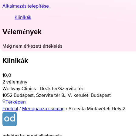
Alkalmazás telepítése
Klinikák
Vélemények
Még nem érkezett értékelés
Klinikák
10,0
2 vélemény
Wellway Clinics - Deák tér/Szervita tér
1052 Budapest, Szervita tér 8., V. kerület, Budapest
Térképen
Főoldal
/
Menopauza csomag
/
Szervita Mintavételi Hely 2
odoktor.hu mobilalkalmazás