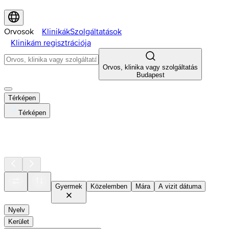
Orvosok
Klinikák
Szolgáltatások
Klinikám regisztrációja
Orvos, klinika vagy szolgáltatás
Budapest
Térképen
Térképen
Gyermek
Közelemben
Mára
A vizit dátuma
Nyelv
Kerület