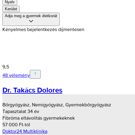
Nyelv
Kerület
Adja meg a gyermek életkorát
Kényelmes bejelentkezés díjmentesen
9,5
48 vélemény
Dr. Takács Dolores
Bőrgyógyász, Nemigyógyász, Gyermekbőrgyógyász
Tapasztalat 34 év
Fibróma eltávolítás gyermekeknek
57 000 Ft-tól
Doktor24 Multiklinika