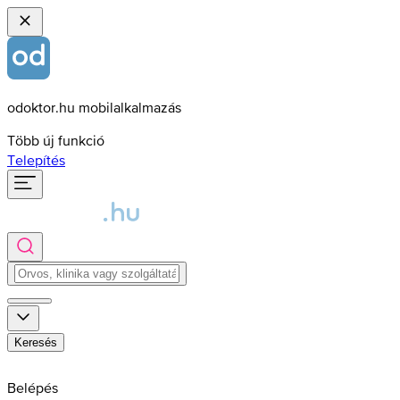
odoktor.hu mobilalkalmazás
Több új funkció
Telepítés
Keresés
Belépés