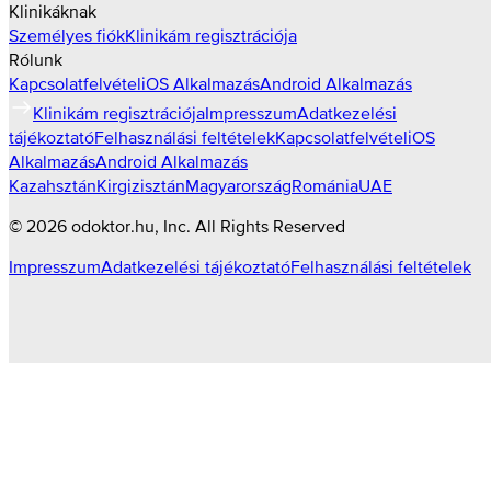
Klinikáknak
Személyes fiók
Klinikám regisztrációja
Rólunk
Kapcsolatfelvétel
iOS Alkalmazás
Android Alkalmazás
Klinikám regisztrációja
Impresszum
Adatkezelési
tájékoztató
Felhasználási feltételek
Kapcsolatfelvétel
iOS
Alkalmazás
Android Alkalmazás
Kazahsztán
Kirgizisztán
Magyarország
Románia
UAE
©
2026
odoktor.hu
, Inc. All Rights Reserved
Impresszum
Adatkezelési tájékoztató
Felhasználási feltételek