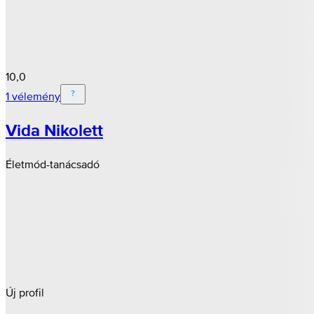
10,0
1 vélemény
Vida Nikolett
Életmód-tanácsadó
Új profil