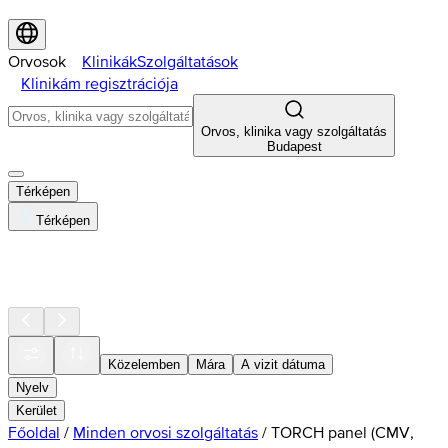
Orvosok
Klinikák
Szolgáltatások
Klinikám regisztrációja
Orvos, klinika vagy szolgáltatás
Budapest
Térképen
Térképen
Közelemben
Mára
A vizit dátuma
Nyelv
Kerület
Főoldal
/
Minden orvosi szolgáltatás
/
TORCH panel (CMV,