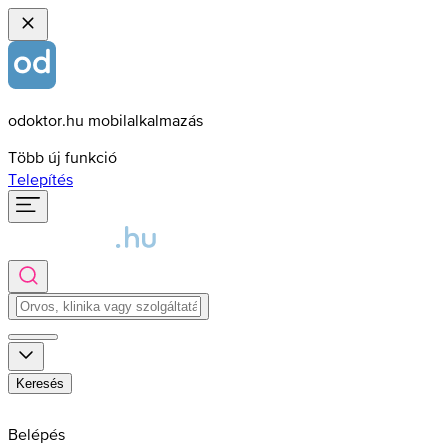
odoktor.hu mobilalkalmazás
Több új funkció
Telepítés
Keresés
Belépés