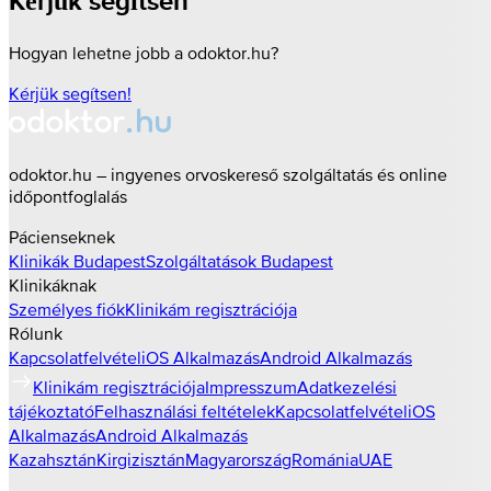
Kérjük segítsen
Hogyan lehetne jobb a odoktor.hu?
Kérjük segítsen!
odoktor.hu – ingyenes orvoskereső szolgáltatás és online
időpontfoglalás
Pácienseknek
Klinikák
Budapest
Szolgáltatások
Budapest
Klinikáknak
Személyes fiók
Klinikám regisztrációja
Rólunk
Kapcsolatfelvétel
iOS Alkalmazás
Android Alkalmazás
Klinikám regisztrációja
Impresszum
Adatkezelési
tájékoztató
Felhasználási feltételek
Kapcsolatfelvétel
iOS
Alkalmazás
Android Alkalmazás
Kazahsztán
Kirgizisztán
Magyarország
Románia
UAE