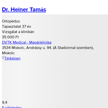
Dr. Heiner Tamás
Ortopédus
Tapasztalat 37 év
Vizsgálat a klinikán
35 000 Ft
DVTK Medical - Magánklinika
3534 Miskolc, Andrássy u. 94. (A Stadionnal szemben),
Miskolc
Térképen
9,4
5 vélemény