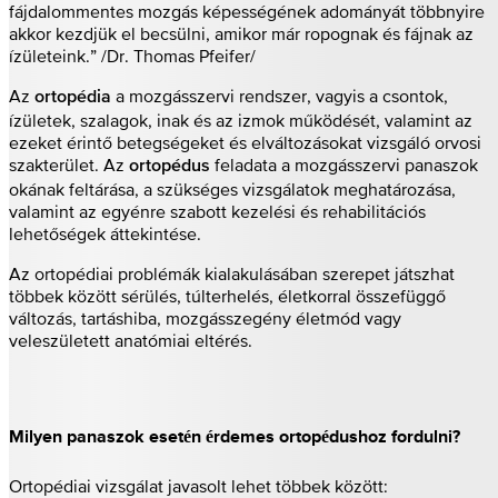
fájdalommentes mozgás képességének adományát többnyire
akkor kezdjük el becsülni, amikor már ropognak és fájnak az
ízületeink.” /Dr. Thomas Pfeifer/
Az
a mozgásszervi rendszer, vagyis a csontok,
ortopédia
ízületek, szalagok, inak és az izmok működését, valamint az
ezeket érintő betegségeket és elváltozásokat vizsgáló orvosi
szakterület. Az
feladata a mozgásszervi panaszok
ortopédus
okának feltárása, a szükséges vizsgálatok meghatározása,
valamint az egyénre szabott kezelési és rehabilitációs
lehetőségek áttekintése.
Az ortopédiai problémák kialakulásában szerepet játszhat
többek között sérülés, túlterhelés, életkorral összefüggő
változás, tartáshiba, mozgásszegény életmód vagy
veleszületett anatómiai eltérés.
Milyen panaszok esetén érdemes ortopédushoz fordulni?
Ortopédiai vizsgálat javasolt lehet többek között: