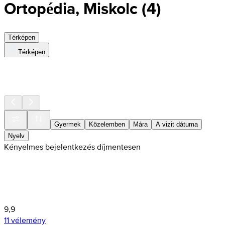
Ortopédia, Miskolc
(
4
)
Térképen
Térképen
Gyermek
Közelemben
Mára
A vizit dátuma
Nyelv
Kényelmes bejelentkezés díjmentesen
9,9
11 vélemény