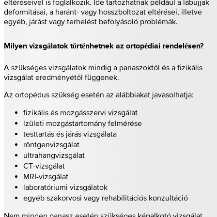
eltéréseivel is foglalkozik. Ide tartozhatnak például a lábujjak
deformitásai, a haránt- vagy hosszboltozat eltérései, illetve
egyéb, járást vagy terhelést befolyásoló problémák.
Milyen vizsgálatok történhetnek az ortopédiai rendelésen?
A szükséges vizsgálatok mindig a panaszoktól és a fizikális
vizsgálat eredményétől függenek.
Az ortopédus szükség esetén az alábbiakat javasolhatja:
fizikális és mozgásszervi vizsgálat
ízületi mozgástartomány felmérése
testtartás és járás vizsgálata
röntgenvizsgálat
ultrahangvizsgálat
CT-vizsgálat
MRI-vizsgálat
laboratóriumi vizsgálatok
egyéb szakorvosi vagy rehabilitációs konzultáció
Nem minden panasz esetén szükséges képalkotó vizsgálat.