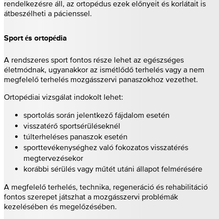
rendelkezésre áll, az ortopédus ezek előnyeit és korlátait is
átbeszélheti a pácienssel.
Sport és ortopédia
A rendszeres sport fontos része lehet az egészséges
életmódnak, ugyanakkor az ismétlődő terhelés vagy a nem
megfelelő terhelés mozgásszervi panaszokhoz vezethet.
Ortopédiai vizsgálat indokolt lehet:
sportolás során jelentkező fájdalom esetén
visszatérő sportsérüléseknél
túlterheléses panaszok esetén
sporttevékenységhez való fokozatos visszatérés
megtervezésekor
korábbi sérülés vagy műtét utáni állapot felmérésére
A megfelelő terhelés, technika, regeneráció és rehabilitáció
fontos szerepet játszhat a mozgásszervi problémák
kezelésében és megelőzésében.