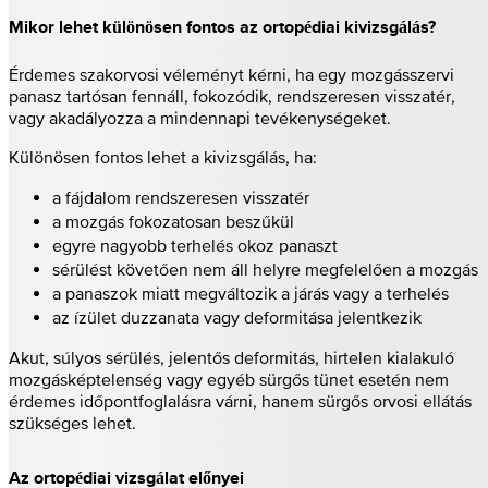
Mikor lehet különösen fontos az ortopédiai kivizsgálás?
Érdemes szakorvosi véleményt kérni, ha egy mozgásszervi
panasz tartósan fennáll, fokozódik, rendszeresen visszatér,
vagy akadályozza a mindennapi tevékenységeket.
Különösen fontos lehet a kivizsgálás, ha:
a fájdalom rendszeresen visszatér
a mozgás fokozatosan beszűkül
egyre nagyobb terhelés okoz panaszt
sérülést követően nem áll helyre megfelelően a mozgás
a panaszok miatt megváltozik a járás vagy a terhelés
az ízület duzzanata vagy deformitása jelentkezik
Akut, súlyos sérülés, jelentős deformitás, hirtelen kialakuló
mozgásképtelenség vagy egyéb sürgős tünet esetén nem
érdemes időpontfoglalásra várni, hanem sürgős orvosi ellátás
szükséges lehet.
Az ortopédiai vizsgálat előnyei