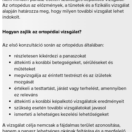
Az ortopédus az előzmények, a tünetek és a fizikális vizsgálat
alapján határozza meg, hogy milyen további vizsgálat lehet
indokolt.
Hogyan zajlik az ortopédiai vizsgálat?
Az első konzultáció során az ortopédus általában:
részletesen kikérdezi a panaszokat
áttekinti a korábbi betegségeket, sérüléseket és
műtéteket
megvizsgálja az érintett testrészt és az ízületek
mozgását
értékeli a testtartást, járást vagy terhelést, amennyiben
ez releváns
áttekinti a korábbi képalkotó vizsgálatok eredményeit
szükség esetén további vizsgálatokat javasol
ismerteti a lehetséges kezelési lehetőségeket
A vizsgálat célja nemcsak a fájdalmas terület azonosítása,
hanem a panasz lehetséges okának feltárása és a megfelelő