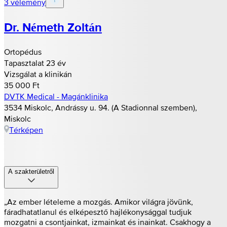
3 vélemény
Dr. Németh Zoltán
Ortopédus
Tapasztalat 23 év
Vizsgálat a klinikán
35 000 Ft
DVTK Medical - Magánklinika
3534 Miskolc, Andrássy u. 94. (A Stadionnal szemben),
Miskolc
Térképen
A szakterületről
„Az ember lételeme a mozgás. Amikor világra jövünk,
fáradhatatlanul és elképesztő hajlékonysággal tudjuk
mozgatni a csontjainkat, izmainkat és inainkat. Csakhogy a