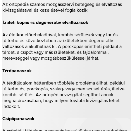
Az ortopédia számos mozgásszervi betegség és elváltozás
kivizsgálásával és kezelésével foglalkozik.
Ízületi kopás és degeneratív elváltozások
Az életkor előrehaladtával, korábbi sérülések vagy tartós
túlterhelés következtében az ízületekben degeneratív
változások alakulhatnak ki. A porckopás érintheti például a
térdet, a csípőt vagy más ízületeket, és fájdalommal,
merevséggel vagy mozgásbeszűküléssel járhat.
Térdpanaszok
A térdfájdalom hátterében többféle probléma állhat, például
túlterhelés, porckopás, szalag- vagy meniscuseltérés, illetve
korábbi sérülés. Az ortopédiai vizsgálat segíthet annak
meghatározásában, hogy milyen további kivizsgálás lehet
indokolt.
Csípőpanaszok
A csípőtáji fájdalom, a mozgás beszűkülése vagy a terhelésre