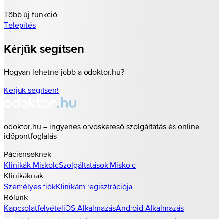
Több új funkció
Telepítés
Kérjük segítsen
Hogyan lehetne jobb a odoktor.hu?
Kérjük segítsen!
odoktor.hu – ingyenes orvoskereső szolgáltatás és online
időpontfoglalás
Pácienseknek
Klinikák
Miskolc
Szolgáltatások
Miskolc
Klinikáknak
Személyes fiók
Klinikám regisztrációja
Rólunk
Kapcsolatfelvétel
iOS Alkalmazás
Android Alkalmazás