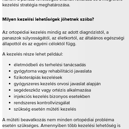
kezelési stratégia meghatározása.
Milyen kezelési lehetőségek jöhetnek szóba?
Az ortopédiai kezelés mindig az adott diagnózistól, a
panaszok súlyosságától, az életkortól, az általános egészségi
állapottól és az egyéni céloktól függ.
A kezelés része lehet például:
életmódbeli és terhelési tanácsadás
gyógytorna vagy rehabilitáció javaslata
fizikoterápiás kezelések
gyógyszeres kezelés orvosi javaslat alapján
segédeszköz vagy ortézis alkalmazása
injekciós kezelés bizonyos esetekben
rendszeres kontrollvizsgálat
szükség esetén műtéti kezelés
A műtéti beavatkozás nem minden ortopédiai probléma
esetén szükséges. Amennyiben több kezelési lehetőség is