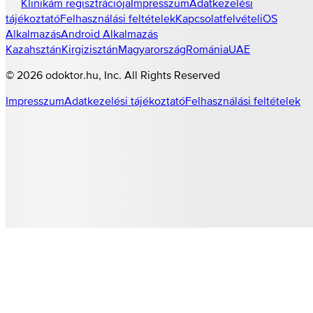
Klinikám regisztrációja
Impresszum
Adatkezelési
tájékoztató
Felhasználási feltételek
Kapcsolatfelvétel
iOS
Alkalmazás
Android Alkalmazás
Kazahsztán
Kirgizisztán
Magyarország
Románia
UAE
©
2026
odoktor.hu
, Inc. All Rights Reserved
Impresszum
Adatkezelési tájékoztató
Felhasználási feltételek