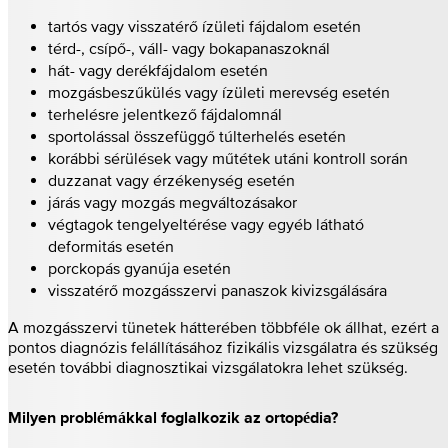
tartós vagy visszatérő ízületi fájdalom esetén
térd-, csípő-, váll- vagy bokapanaszoknál
hát- vagy derékfájdalom esetén
mozgásbeszűkülés vagy ízületi merevség esetén
terhelésre jelentkező fájdalomnál
sportolással összefüggő túlterhelés esetén
korábbi sérülések vagy műtétek utáni kontroll során
duzzanat vagy érzékenység esetén
járás vagy mozgás megváltozásakor
végtagok tengelyeltérése vagy egyéb látható
deformitás esetén
porckopás gyanúja esetén
visszatérő mozgásszervi panaszok kivizsgálására
A mozgásszervi tünetek hátterében többféle ok állhat, ezért a
pontos diagnózis felállításához fizikális vizsgálatra és szükség
esetén további diagnosztikai vizsgálatokra lehet szükség.
Milyen problémákkal foglalkozik az ortopédia?