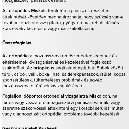
mozgásszervi panaszok esetén.
Az
területén a panaszok részletes
ortopédus Miskolc
áttekintését követően meghatározhatja, hogy szükség van-e
további képalkotó vizsgálatra, gyógytornára, rehabilitációra,
konzervatív kezelésre vagy más szakellátásra.
Összefoglalás
Az
a mozgásszervi rendszer betegségeinek és
ortopédia
eltéréseinek kivizsgálásával és kezelésével foglalkozó
szakterület. Az
segítséget nyújthat többek között
ortopédus
térd-, csípő-, váll-, boka-, hát- és derékpanaszok, ízületi kopás,
sportsérülések, túlterheléses problémák és egyéb
mozgásszervi eltérések kivizsgálásában.
, ha
Foglaljon időpontot ortopédiai vizsgálatra Miskolcon
tartós vagy visszatérő mozgásszervi panaszai vannak, vagy
szeretné szakorvossal áttekinteni egy korábbi sérülés, műtét
vagy diagnosztizált ortopédiai probléma további kezelését.
Gyakran Ismételt Kérdések