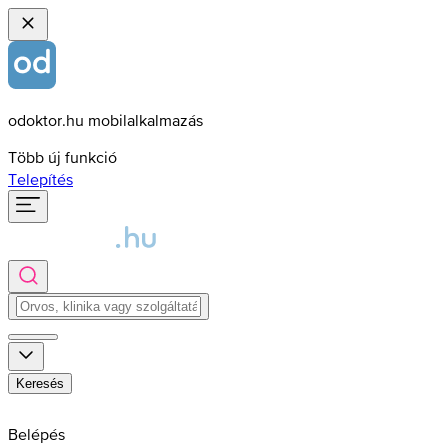
odoktor.hu mobilalkalmazás
Több új funkció
Telepítés
Keresés
Belépés