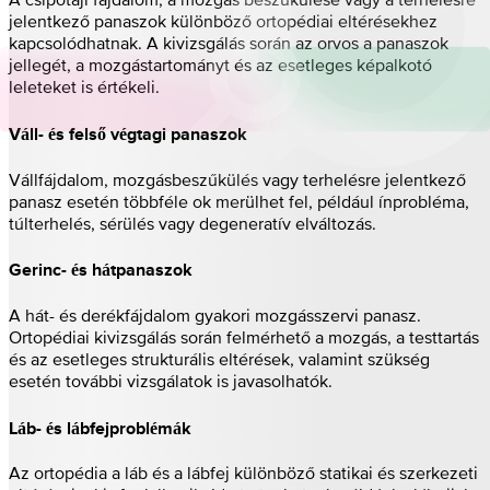
jelentkező panaszok különböző ortopédiai eltérésekhez
kapcsolódhatnak. A kivizsgálás során az orvos a panaszok
jellegét, a mozgástartományt és az esetleges képalkotó
leleteket is értékeli.
Váll- és felső végtagi panaszok
Vállfájdalom, mozgásbeszűkülés vagy terhelésre jelentkező
panasz esetén többféle ok merülhet fel, például ínprobléma,
túlterhelés, sérülés vagy degeneratív elváltozás.
Gerinc- és hátpanaszok
A hát- és derékfájdalom gyakori mozgásszervi panasz.
Ortopédiai kivizsgálás során felmérhető a mozgás, a testtartás
és az esetleges strukturális eltérések, valamint szükség
esetén további vizsgálatok is javasolhatók.
Láb- és lábfejproblémák
Az ortopédia a láb és a lábfej különböző statikai és szerkezeti