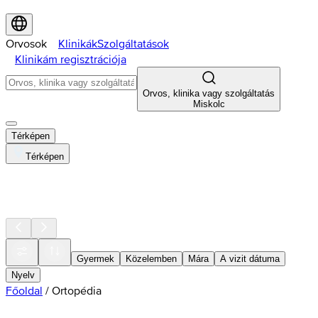
Orvosok
Klinikák
Szolgáltatások
Klinikám regisztrációja
Orvos, klinika vagy szolgáltatás
Miskolc
Térképen
Térképen
Gyermek
Közelemben
Mára
A vizit dátuma
Nyelv
Főoldal
/
Ortopédia