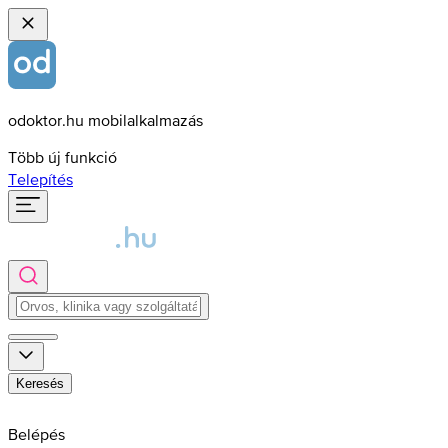
odoktor.hu mobilalkalmazás
Több új funkció
Telepítés
Keresés
Belépés