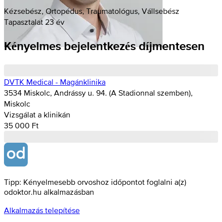
Kézsebész, Ortopédus, Traumatológus, Vállsebész
Tapasztalat 23 év
Kényelmes bejelentkezés díjmentesen
DVTK Medical - Magánklinika
3534 Miskolc, Andrássy u. 94. (A Stadionnal szemben),
Miskolc
Vizsgálat a klinikán
35 000 Ft
Tipp: Kényelmesebb orvoshoz időpontot foglalni a(z)
odoktor.hu alkalmazásban
Alkalmazás telepítése