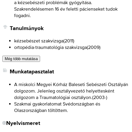
a kézsebészeti problémák gyógyítása.
Szakrendelésemen 16 év feletti pácienseket tudok
fogadni.
Tanulmányok
kézsebészet szakvizsga
(
2011
)
ortopédia-traumatológia szakvizsga
(
2009
)
Még több mutatása
Munkatapasztalat
A miskolci Megyei Kórház Baleseti Sebészeti Osztályán
dolgozom. Jelenleg osztályvezető helyettesként
dolgozom a Traumatológiai osztályon.
(
2003-
)
Szakmai gyakorlatomat Svédországban és
Olaszországban töltöttem.
Nyelvismeret