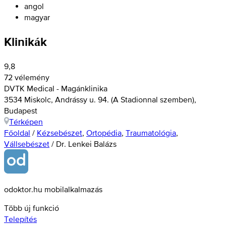
angol
magyar
Klinikák
9,8
72 vélemény
DVTK Medical - Magánklinika
3534 Miskolc, Andrássy u. 94. (A Stadionnal szemben),
Budapest
Térképen
Főoldal
/
Kézsebészet
,
Ortopédia
,
Traumatológia
,
Vállsebészet
/
Dr. Lenkei Balázs
odoktor.hu mobilalkalmazás
Több új funkció
Telepítés