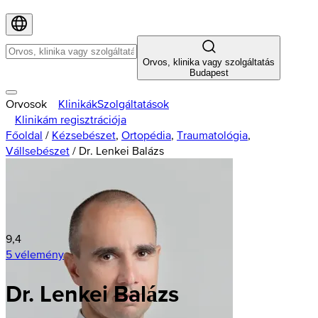
Orvos, klinika vagy szolgáltatás
Budapest
Orvosok
Klinikák
Szolgáltatások
Klinikám regisztrációja
Főoldal
/
Kézsebészet
,
Ortopédia
,
Traumatológia
,
Vállsebészet
/
Dr. Lenkei Balázs
9,4
5 vélemény
Dr. Lenkei Balázs