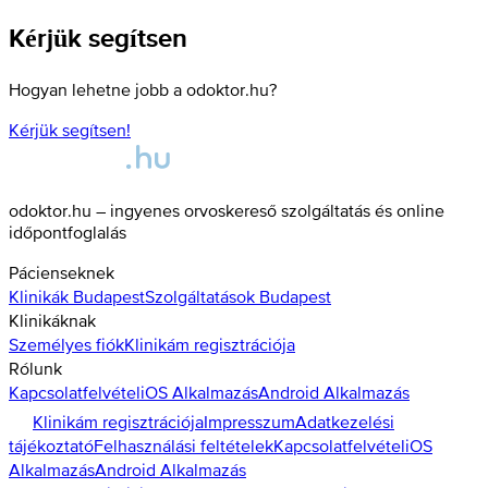
Kérjük segítsen
Hogyan lehetne jobb a odoktor.hu?
Kérjük segítsen!
odoktor.hu – ingyenes orvoskereső szolgáltatás és online
időpontfoglalás
Pácienseknek
Klinikák
Budapest
Szolgáltatások
Budapest
Klinikáknak
Személyes fiók
Klinikám regisztrációja
Rólunk
Kapcsolatfelvétel
iOS Alkalmazás
Android Alkalmazás
Klinikám regisztrációja
Impresszum
Adatkezelési
tájékoztató
Felhasználási feltételek
Kapcsolatfelvétel
iOS
Alkalmazás
Android Alkalmazás