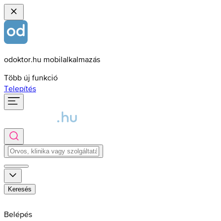
odoktor.hu mobilalkalmazás
Több új funkció
Telepítés
Keresés
Belépés