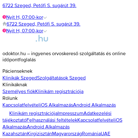
6722 Szeged, Petőfi S. sugárút 39.
Nyit H, 07:00-kor
6722 Szeged, Petőfi S. sugárút 39.
Nyit H, 07:00-kor
odoktor.hu – ingyenes orvoskereső szolgáltatás és online
időpontfoglalás
Pácienseknek
Klinikák
Szeged
Szolgáltatások
Szeged
Klinikáknak
Személyes fiók
Klinikám regisztrációja
Rólunk
Kapcsolatfelvétel
iOS Alkalmazás
Android Alkalmazás
Klinikám regisztrációja
Impresszum
Adatkezelési
tájékoztató
Felhasználási feltételek
Kapcsolatfelvétel
iOS
Alkalmazás
Android Alkalmazás
Kazahsztán
Kirgizisztán
Magyarország
Románia
UAE