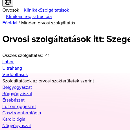
Orvosok
Klinikák
Szolgáltatások
Klinikám regisztrációja
Főoldal
/
Minden orvosi szolgáltatás
Orvosi szolgáltatások itt: Szeg
Összes szolgáltatás:
41
Labor
Ultrahang
Védőoltások
Szolgáltatások az orvosi szakterületek szerint
Belgyógyászat
Bőrgyógyászat
Érsebészet
Fül-orr-gégészet
Gasztroenterológia
Kardiológia
Nőgyógyászat