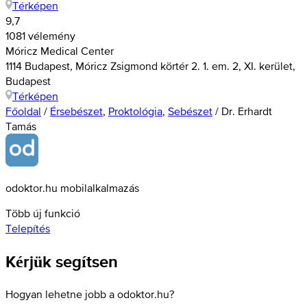
Térképen
9,7
1081 vélemény
Móricz Medical Center
1114 Budapest, Móricz Zsigmond körtér 2. 1. em. 2, XI. kerület,
Budapest
Térképen
Főoldal
/
Érsebészet
,
Proktológia
,
Sebészet
/
Dr. Erhardt
Tamás
odoktor.hu mobilalkalmazás
Több új funkció
Telepítés
Kérjük segítsen
Hogyan lehetne jobb a odoktor.hu?