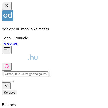
odoktor.hu mobilalkalmazás
Több új funkció
Telepítés
Keresés
Belépés