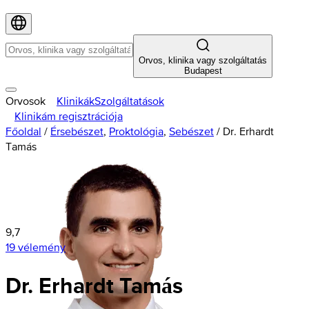
Orvos, klinika vagy szolgáltatás
Budapest
Orvosok
Klinikák
Szolgáltatások
Klinikám regisztrációja
Főoldal
/
Érsebészet
,
Proktológia
,
Sebészet
/
Dr. Erhardt
Tamás
9,7
19 vélemény
Dr. Erhardt Tamás