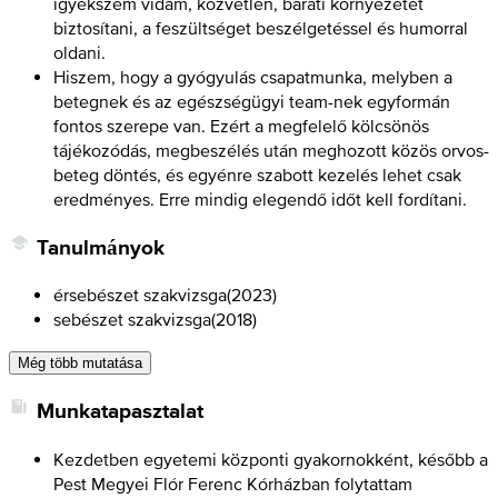
igyekszem vidám, közvetlen, baráti környezetet
biztosítani, a feszültséget beszélgetéssel és humorral
oldani.
Hiszem, hogy a gyógyulás csapatmunka, melyben a
betegnek és az egészségügyi team-nek egyformán
fontos szerepe van. Ezért a megfelelő kölcsönös
tájékozódás, megbeszélés után meghozott közös orvos-
beteg döntés, és egyénre szabott kezelés lehet csak
eredményes. Erre mindig elegendő időt kell fordítani.
Tanulmányok
érsebészet szakvizsga
(
2023
)
sebészet szakvizsga
(
2018
)
Még több mutatása
Munkatapasztalat
Kezdetben egyetemi központi gyakornokként, később a
Pest Megyei Flór Ferenc Kórházban folytattam