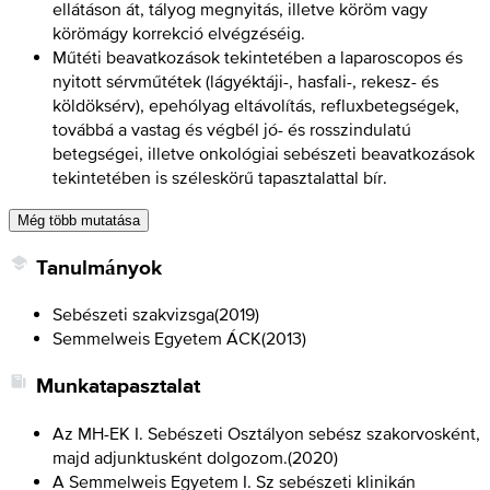
ellátáson át, tályog megnyitás, illetve köröm vagy
körömágy korrekció elvégzéséig.
Műtéti beavatkozások tekintetében a laparoscopos és
nyitott sérvműtétek (lágyéktáji-, hasfali-, rekesz- és
köldöksérv), epehólyag eltávolítás, refluxbetegségek,
továbbá a vastag és végbél jó- és rosszindulatú
betegségei, illetve onkológiai sebészeti beavatkozások
tekintetében is széleskörű tapasztalattal bír.
Még több mutatása
Tanulmányok
Sebészeti szakvizsga
(
2019
)
Semmelweis Egyetem ÁCK
(
2013
)
Munkatapasztalat
Az MH-EK I. Sebészeti Osztályon sebész szakorvosként,
majd adjunktusként dolgozom.
(
2020
)
A Semmelweis Egyetem I. Sz sebészeti klinikán