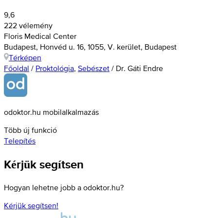
9,6
222 vélemény
Floris Medical Center
Budapest, Honvéd u. 16, 1055, V. kerület, Budapest
Térképen
Főoldal
/
Proktológia
,
Sebészet
/
Dr. Gáti Endre
odoktor.hu mobilalkalmazás
Több új funkció
Telepítés
Kérjük segítsen
Hogyan lehetne jobb a odoktor.hu?
Kérjük segítsen!