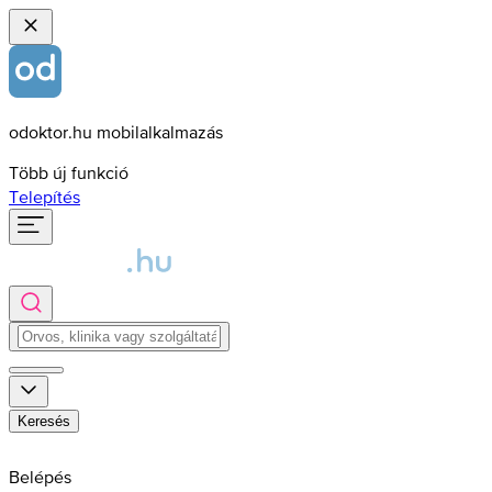
odoktor.hu mobilalkalmazás
Több új funkció
Telepítés
Keresés
Belépés