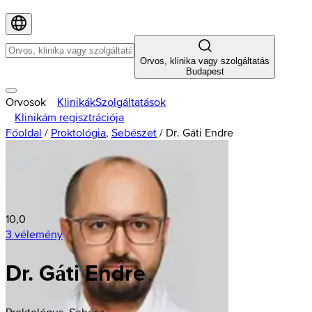
Orvos, klinika vagy szolgáltatás
Budapest
Orvosok
Klinikák
Szolgáltatások
Klinikám regisztrációja
Főoldal
/
Proktológia
,
Sebészet
/
Dr. Gáti Endre
10,0
3 vélemény
Dr. Gáti Endre
Proktológus, Sebész