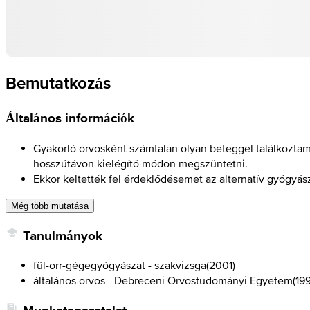
Bemutatkozás
Általános információk
Gyakorló orvosként számtalan olyan beteggel találkozta
hosszútávon kielégítő módon megszüntetni.
Ekkor keltették fel érdeklődésemet az alternatív gyógyá
Még több mutatása
Tanulmányok
fül-orr-gégegyógyászat - szakvizsga
(
2001
)
általános orvos - Debreceni Orvostudományi Egyetem
(
19