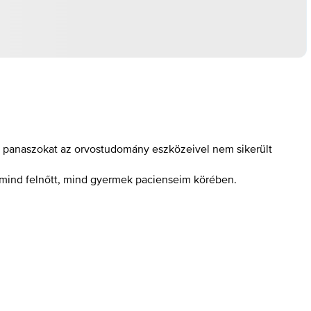
a panaszokat az orvostudomány eszközeivel nem sikerült
k mind felnőtt, mind gyermek pacienseim körében.