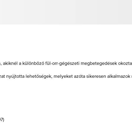
m, akiknél a különböző fül-orr-gégészeti megbetegedések okozt
szat nyújtotta lehetőségek, melyeket azóta sikeresen alkalmazo
97
)