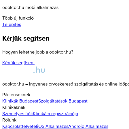
odoktor.hu mobilalkalmazás
Több új funkció
Telepítés
Kérjük segítsen
Hogyan lehetne jobb a odoktor.hu?
Kérjük segítsen!
odoktor.hu – ingyenes orvoskereső szolgáltatás és online időp
Pácienseknek
Klinikák
Budapest
Szolgáltatások
Budapest
Klinikáknak
Személyes fiók
Klinikám regisztrációja
Rólunk
Kapcsolatfelvétel
iOS Alkalmazás
Android Alkalmazás