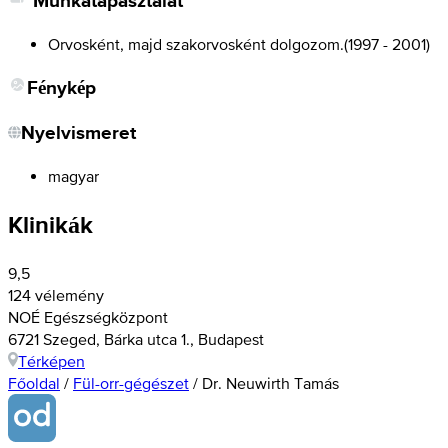
Munkatapasztalat
Orvosként, majd szakorvosként dolgozom.
(
1997 - 2001
)
Fénykép
Nyelvismeret
magyar
Klinikák
9,5
124 vélemény
NOÉ Egészségközpont
6721 Szeged, Bárka utca 1., Budapest
Térképen
Főoldal
/
Fül-orr-gégészet
/
Dr. Neuwirth Tamás