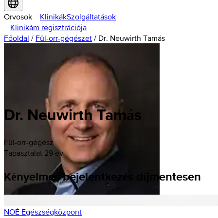
Orvosok
Klinikák
Szolgáltatások
Klinikám regisztrációja
Főoldal
/
Fül-orr-gégészet
/
Dr. Neuwirth Tamás
Dr. Neuwirth Tamás
Fül-orr-gégész
Tapasztalat 29 év
Kényelmes bejelentkezés díjmentesen
NOÉ Egészségközpont