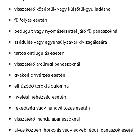
visszatérő középfül- vagy külsőfül-gyulladásnál
fülfolyás esetén
bedugult vagy nyomásérzettel járó fülpanaszoknál
szédülés vagy egyensúlyzavar kivizsgálására
tartós orrdugulás esetén
visszatérő arcüregi panaszoknál
gyakori orrvérzés esetén
elhúzódó torokfájdalomnál
nyelési nehézség esetén
rekedtség vagy hangváltozás esetén
visszatérő mandulapanaszoknál
alvás közbeni horkolás vagy egyéb légúti panaszok eset