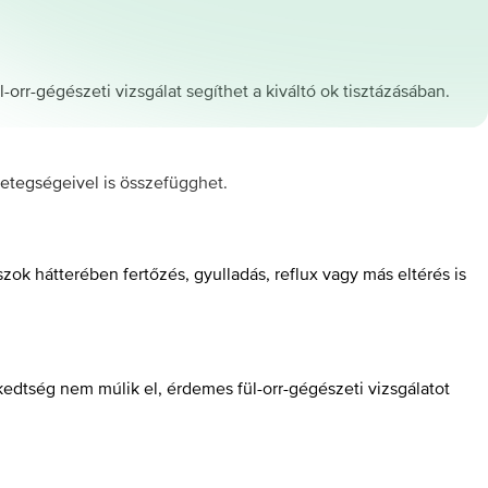
-orr-gégészeti vizsgálat segíthet a kiváltó ok tisztázásában.
betegségeivel is összefügghet.
ok hátterében fertőzés, gyulladás, reflux vagy más eltérés is
ekedtség nem múlik el, érdemes fül-orr-gégészeti vizsgálatot