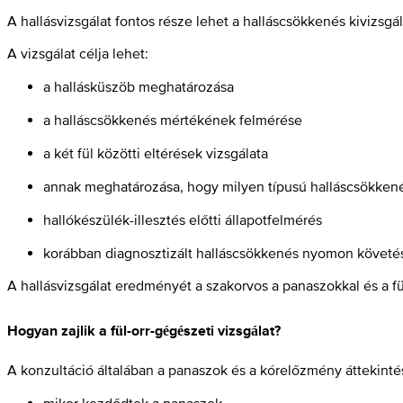
A hallásvizsgálat fontos része lehet a halláscsökkenés kivizsgá
A vizsgálat célja lehet:
a hallásküszöb meghatározása
a halláscsökkenés mértékének felmérése
a két fül közötti eltérések vizsgálata
annak meghatározása, hogy milyen típusú halláscsökkené
hallókészülék-illesztés előtti állapotfelmérés
korábban diagnosztizált halláscsökkenés nyomon követé
A hallásvizsgálat eredményét a szakorvos a panaszokkal és a fü
Hogyan zajlik a fül-orr-gégészeti vizsgálat?
A konzultáció általában a panaszok és a kórelőzmény áttekinté