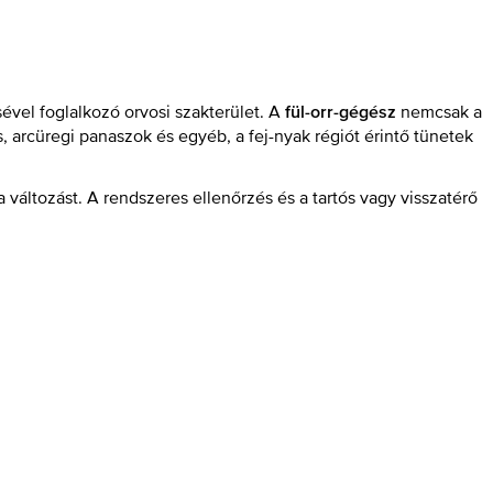
ével foglalkozó orvosi szakterület. A
nemcsak a
fül-orr-gégész
 arcüregi panaszok és egyéb, a fej-nyak régiót érintő tünetek
a változást. A rendszeres ellenőrzés és a tartós vagy visszatérő