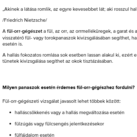
„Akinek a látása romlik, az egyre kevesebbet lát; aki rosszul ha
/Friedrich Nietzsche/
A
a fül, az orr, az orrmelléküregek, a garat é
fül-orr-gégészet
visszatérő fül- vagy torokpanaszok kivizsgálásában segíthet, h
esetén is.
A hallás fokozatos romlása sok esetben lassan alakul ki, ezért e
tünetek kivizsgálása segíthet az okok tisztázásában.
Milyen panaszok esetén érdemes fül-orr-gégészhez fordulni?
Fül-orr-gégészeti vizsgálat javasolt lehet többek között:
halláscsökkenés vagy a hallás megváltozása esetén
fülzúgás vagy fülcsengés jelentkezésekor
fülfájdalom esetén