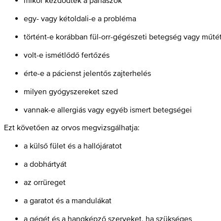
mikor kezdődtek a panaszok
egy- vagy kétoldali-e a probléma
történt-e korábban fül-orr-gégészeti betegség vagy műté
volt-e ismétlődő fertőzés
érte-e a pácienst jelentős zajterhelés
milyen gyógyszereket szed
vannak-e allergiás vagy egyéb ismert betegségei
Ezt követően az orvos megvizsgálhatja:
a külső fület és a hallójáratot
a dobhártyát
az orrüreget
a garatot és a mandulákat
a gégét és a hangképző szerveket, ha szükséges