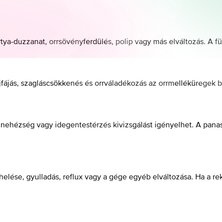
rtya-duzzanat, orrsövényferdülés, polip vagy más elváltozás. A fül
ejfájás, szagláscsökkenés és orrváladékozás az orrmelléküregek 
nehézség vagy idegentestérzés kivizsgálást igényelhet. A panasz
rhelése, gyulladás, reflux vagy a gége egyéb elváltozása. Ha a r