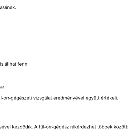
lásának.
s állhat fenn
se
l-orr-gégészeti vizsgálat eredményével együtt értékeli.
sével kezdődik. A fül-orr-gégész rákérdezhet többek között: