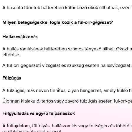
A hasonló tünetek hátterében különböző okok állhatnak, ezért ta
Milyen betegségekkel foglalkozik a fül-orr-gégészet?
Halláscsökkenés
A hallás romlásának hátterében számos tényező állhat. Okozhatj
eltérése.
A fül-orr-gégészeti vizsgálat és szükség esetén hallásvizsgála
Fülzúgás
A fülzúgás, más néven tinnitus, olyan hangérzet, amely külső 
Újonnan kialakuló, tartós vagy zavaró fülzúgás esetén fül-orr-g
Fülgyulladás és egyéb fülpanaszok
A fülfájdalom, fülfolyás, hallásromlás vagy teltségérzés többfé
további vizsgálatokat javasol.