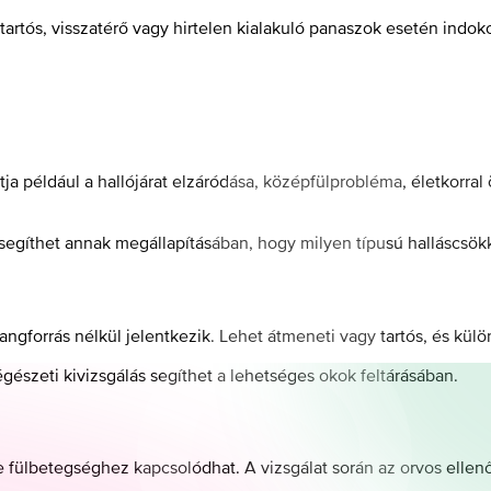
rtós, visszatérő vagy hirtelen kialakuló panaszok esetén indokol
a például a hallójárat elzáródása, középfülprobléma, életkorral
t segíthet annak megállapításában, hogy milyen típusú halláscsök
hangforrás nélkül jelentkezik. Lehet átmeneti vagy tartós, és k
égészeti kivizsgálás segíthet a lehetséges okok feltárásában.
le fülbetegséghez kapcsolódhat. A vizsgálat során az orvos ellenő