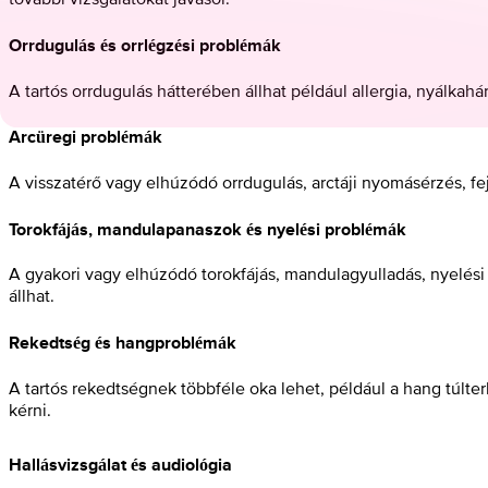
Orrdugulás és orrlégzési problémák
A tartós orrdugulás hátterében állhat például allergia, nyálkahá
Arcüregi problémák
A visszatérő vagy elhúzódó orrdugulás, arctáji nyomásérzés, f
Torokfájás, mandulapanaszok és nyelési problémák
A gyakori vagy elhúzódó torokfájás, mandulagyulladás, nyelési 
állhat.
Rekedtség és hangproblémák
A tartós rekedtségnek többféle oka lehet, például a hang túlte
kérni.
Hallásvizsgálat és audiológia