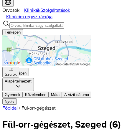
Orvosok
Klinikák
Szolgáltatások
Klinikám regisztrációja
Térképen
Térképen
Szűrők
Alapértelmezett
Gyermek
Közelemben
Mára
A vizit dátuma
Nyelv
Főoldal
/
Fül-orr-gégészet
Fül-orr-gégészet, Szeged
(
6
)