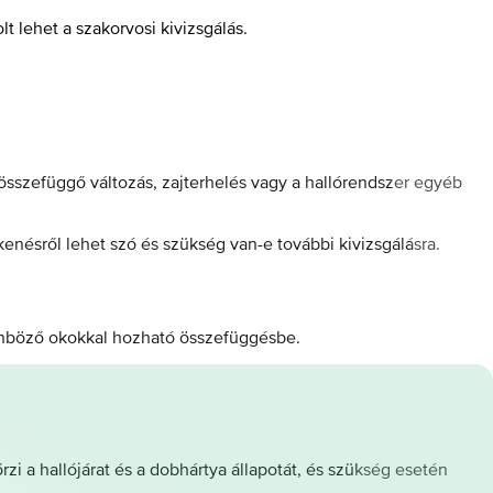
t lehet a szakorvosi kivizsgálás.
 összefüggő változás, zajterhelés vagy a hallórendszer egyéb
kenésről lehet szó és szükség van-e további kivizsgálásra.
ülönböző okokkal hozható összefüggésbe.
rzi a hallójárat és a dobhártya állapotát, és szükség esetén