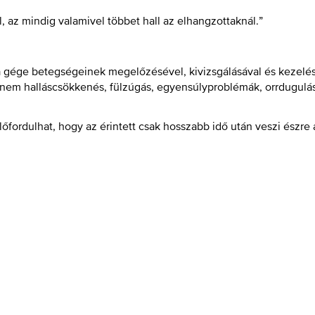
ll, az mindig valamivel többet hall az elhangzottaknál.”
s a gége betegségeinek megelőzésével, kivizsgálásával és kezelés
anem halláscsökkenés, fülzúgás, egyensúlyproblémák, orrdugulás,
lőfordulhat, hogy az érintett csak hosszabb idő után veszi észre 