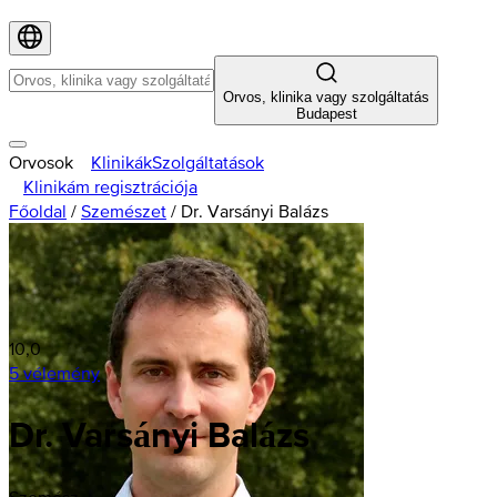
Orvos, klinika vagy szolgáltatás
Budapest
Orvosok
Klinikák
Szolgáltatások
Klinikám regisztrációja
Főoldal
/
Szemészet
/
Dr. Varsányi Balázs
10,0
5 vélemény
Dr. Varsányi Balázs
Szemész