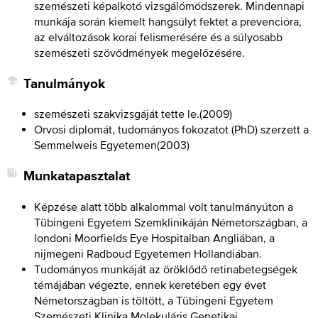
szemészeti képalkotó vizsgálómódszerek. Mindennapi
munkája során kiemelt hangsúlyt fektet a prevencióra,
az elváltozások korai felismerésére és a súlyosabb
szemészeti szövődmények megelőzésére.
Tanulmányok
szemészeti szakvizsgáját tette le.
(
2009
)
Orvosi diplomát, tudományos fokozatot (PhD) szerzett a
Semmelweis Egyetemen
(
2003
)
Munkatapasztalat
Képzése alatt több alkalommal volt tanulmányúton a
Tübingeni Egyetem Szemklinikáján Németországban, a
londoni Moorfields Eye Hospitalban Angliában, a
nijmegeni Radboud Egyetemen Hollandiában.
Tudományos munkáját az öröklődő retinabetegségek
témájában végezte, ennek keretében egy évet
Németországban is töltött, a Tübingeni Egyetem
Szemészeti Klinika Molekuláris Genetikai