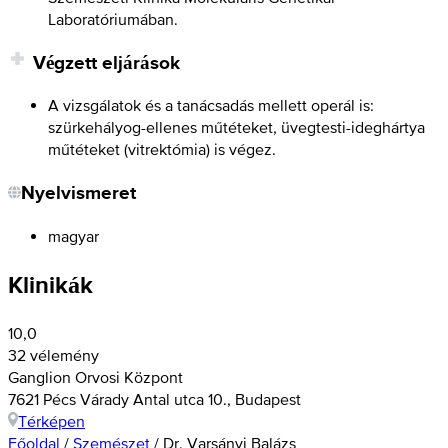
Laboratóriumában.
Végzett eljárások
A vizsgálatok és a tanácsadás mellett operál is:
szürkehályog-ellenes műtéteket, üvegtesti-ideghártya
műtéteket (vitrektómia) is végez.
Nyelvismeret
magyar
Klinikák
10,0
32 vélemény
Ganglion Orvosi Központ
7621 Pécs Várady Antal utca 10., Budapest
Térképen
Főoldal
/
Szemészet
/
Dr. Varsányi Balázs