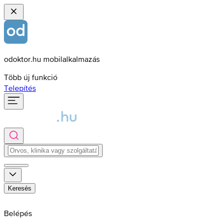
odoktor.hu mobilalkalmazás
Több új funkció
Telepítés
Keresés
Belépés