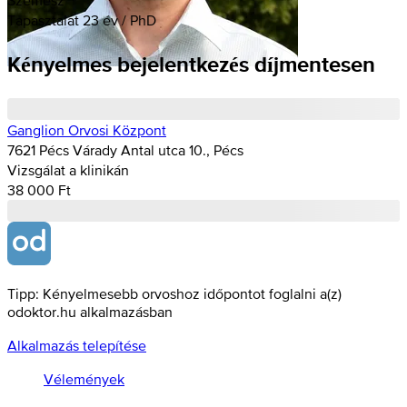
Tapasztalat 23 év / PhD
Kényelmes bejelentkezés díjmentesen
Ganglion Orvosi Központ
7621 Pécs Várady Antal utca 10., Pécs
Vizsgálat a klinikán
38 000 Ft
Tipp: Kényelmesebb orvoshoz időpontot foglalni a(z)
odoktor.hu alkalmazásban
Alkalmazás telepítése
Vélemények