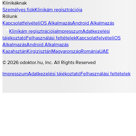
Klinikáknak
Személyes fiók
Klinikám regisztrációja
Rólunk
Kapcsolatfelvétel
iOS Alkalmazás
Android Alkalmazás
Klinikám regisztrációja
Impresszum
Adatkezelési
tájékoztató
Felhasználási feltételek
Kapcsolatfelvétel
iOS
Alkalmazás
Android Alkalmazás
Kazahsztán
Kirgizisztán
Magyarország
Románia
UAE
©
2026
odoktor.hu
, Inc. All Rights Reserved
Impresszum
Adatkezelési tájékoztató
Felhasználási feltételek