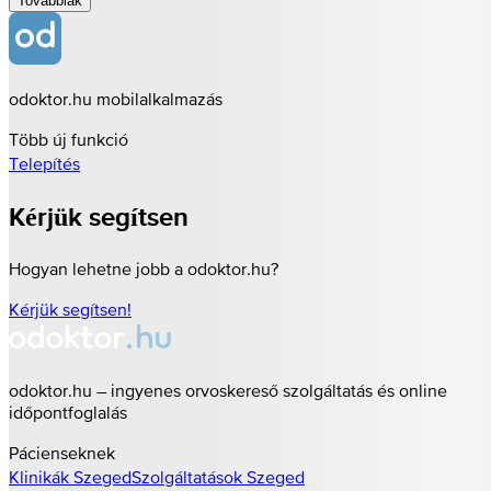
Továbbiak
odoktor.hu mobilalkalmazás
Több új funkció
Telepítés
Kérjük segítsen
Hogyan lehetne jobb a odoktor.hu?
Kérjük segítsen!
odoktor.hu – ingyenes orvoskereső szolgáltatás és online
időpontfoglalás
Pácienseknek
Klinikák
Szeged
Szolgáltatások
Szeged