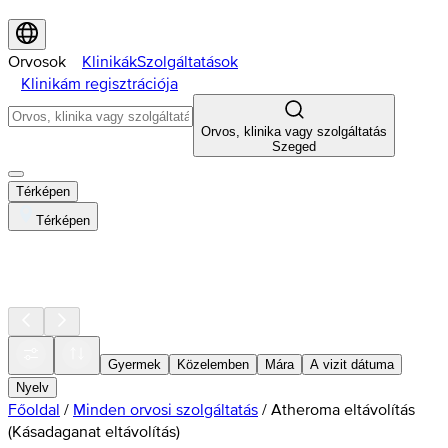
Orvosok
Klinikák
Szolgáltatások
Klinikám regisztrációja
Orvos, klinika vagy szolgáltatás
Szeged
Térképen
Térképen
Gyermek
Közelemben
Mára
A vizit dátuma
Nyelv
Főoldal
/
Minden orvosi szolgáltatás
/
Atheroma eltávolítás
(Kásadaganat eltávolítás)