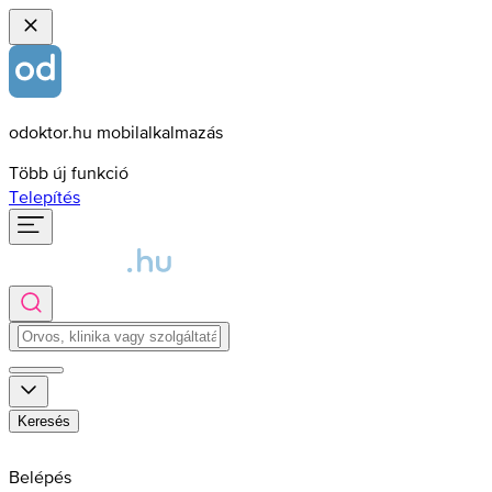
odoktor.hu mobilalkalmazás
Több új funkció
Telepítés
Keresés
Belépés