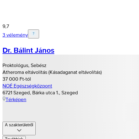
9,7
3 vélemény
Dr. Bálint János
Proktológus, Sebész
Atheroma eltávolítás (Kásadaganat eltávolítás)
37 000 Ft-tól
NOÉ Egészségközpont
6721 Szeged, Bárka utca 1., Szeged
Térképen
A szakterületről