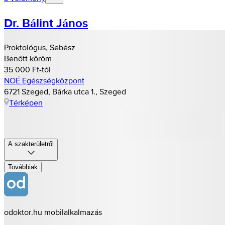
Dr. Bálint János
Proktológus, Sebész
Benőtt köröm
35 000 Ft-tól
NOÉ Egészségközpont
6721 Szeged, Bárka utca 1., Szeged
Térképen
A szakterületről
Továbbiak
odoktor.hu mobilalkalmazás