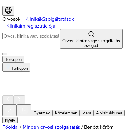
Orvosok
Klinikák
Szolgáltatások
Klinikám regisztrációja
Orvos, klinika vagy szolgáltatás
Szeged
Térképen
Térképen
Gyermek
Közelemben
Mára
A vizit dátuma
Nyelv
Főoldal
/
Minden orvosi szolgáltatás
/
Benőtt köröm