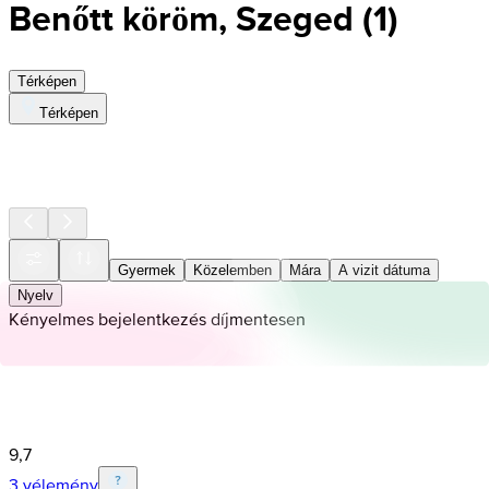
Benőtt köröm, Szeged
(
1
)
Térképen
Térképen
Gyermek
Közelemben
Mára
A vizit dátuma
Nyelv
Kényelmes bejelentkezés díjmentesen
9,7
3 vélemény