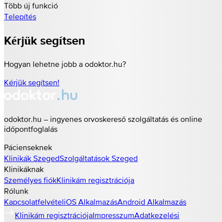
Több új funkció
Telepítés
Kérjük segítsen
Hogyan lehetne jobb a odoktor.hu?
Kérjük segítsen!
odoktor.hu – ingyenes orvoskereső szolgáltatás és online
időpontfoglalás
Pácienseknek
Klinikák
Szeged
Szolgáltatások
Szeged
Klinikáknak
Személyes fiók
Klinikám regisztrációja
Rólunk
Kapcsolatfelvétel
iOS Alkalmazás
Android Alkalmazás
Klinikám regisztrációja
Impresszum
Adatkezelési