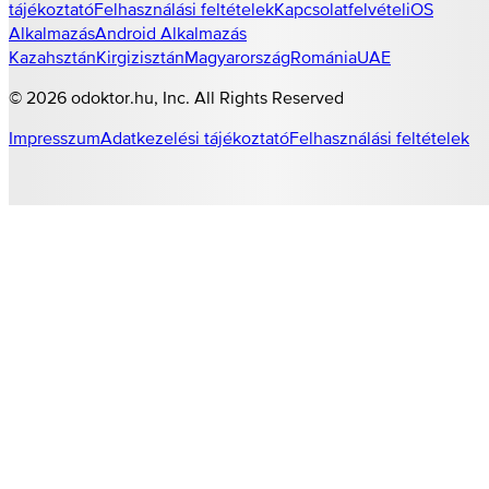
tájékoztató
Felhasználási feltételek
Kapcsolatfelvétel
iOS
Alkalmazás
Android Alkalmazás
Kazahsztán
Kirgizisztán
Magyarország
Románia
UAE
©
2026
odoktor.hu
, Inc. All Rights Reserved
Impresszum
Adatkezelési tájékoztató
Felhasználási feltételek