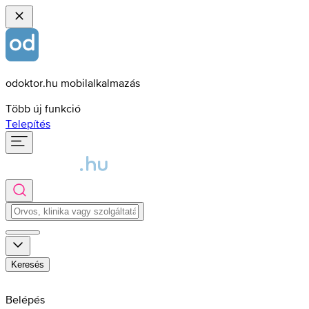
odoktor.hu mobilalkalmazás
Több új funkció
Telepítés
Keresés
Belépés