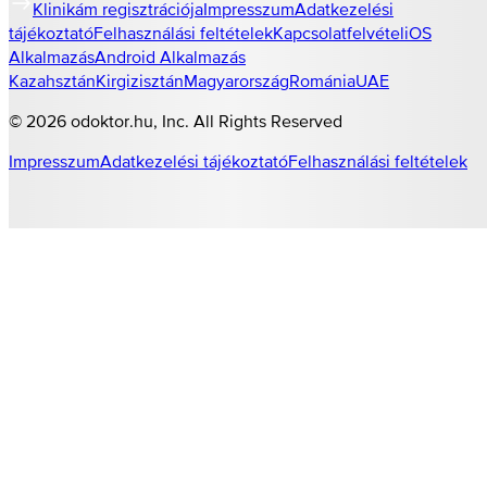
Klinikám regisztrációja
Impresszum
Adatkezelési
tájékoztató
Felhasználási feltételek
Kapcsolatfelvétel
iOS
Alkalmazás
Android Alkalmazás
Kazahsztán
Kirgizisztán
Magyarország
Románia
UAE
©
2026
odoktor.hu
, Inc. All Rights Reserved
Impresszum
Adatkezelési tájékoztató
Felhasználási feltételek