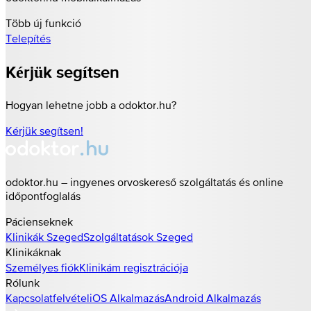
Több új funkció
Telepítés
Kérjük segítsen
Hogyan lehetne jobb a odoktor.hu?
Kérjük segítsen!
odoktor.hu – ingyenes orvoskereső szolgáltatás és online
időpontfoglalás
Pácienseknek
Klinikák
Szeged
Szolgáltatások
Szeged
Klinikáknak
Személyes fiók
Klinikám regisztrációja
Rólunk
Kapcsolatfelvétel
iOS Alkalmazás
Android Alkalmazás