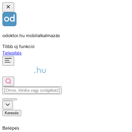
odoktor.hu mobilalkalmazás
Több új funkció
Telepítés
Keresés
Belépés