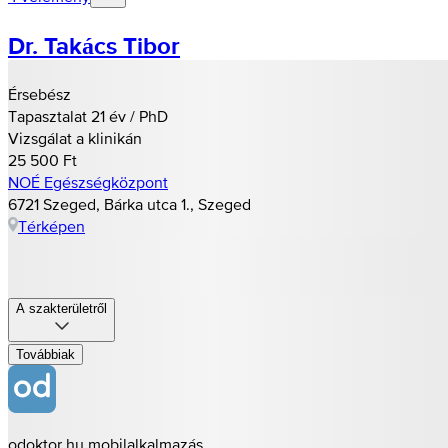
Dr. Takács Tibor
Érsebész
Tapasztalat 21 év / PhD
Vizsgálat a klinikán
25 500 Ft
NOÉ Egészségközpont
6721 Szeged, Bárka utca 1., Szeged
Térképen
A szakterületről
Továbbiak
odoktor.hu mobilalkalmazás