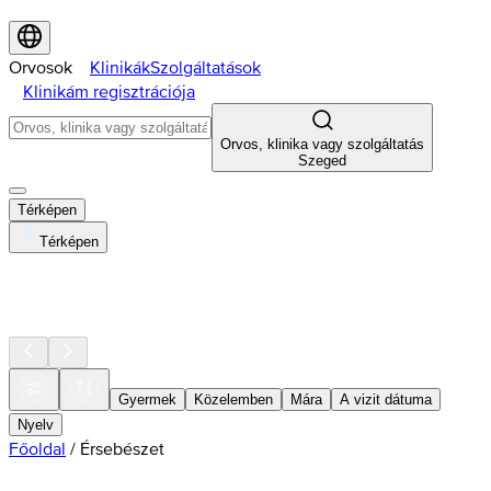
Orvosok
Klinikák
Szolgáltatások
Klinikám regisztrációja
Orvos, klinika vagy szolgáltatás
Szeged
Térképen
Térképen
Gyermek
Közelemben
Mára
A vizit dátuma
Nyelv
Főoldal
/
Érsebészet