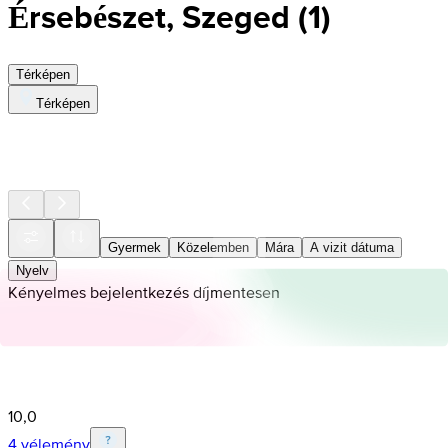
Érsebészet, Szeged
(
1
)
Térképen
Térképen
Gyermek
Közelemben
Mára
A vizit dátuma
Nyelv
Kényelmes bejelentkezés díjmentesen
10,0
4 vélemény