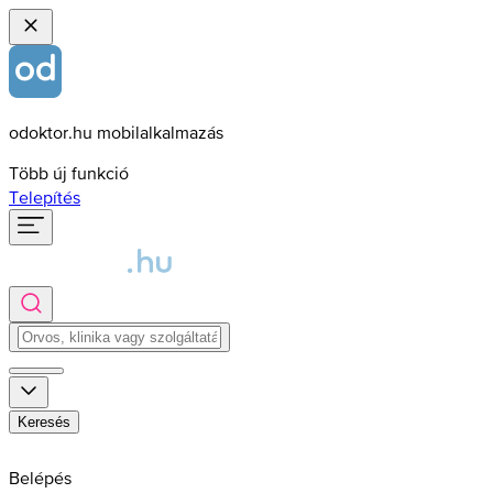
odoktor.hu mobilalkalmazás
Több új funkció
Telepítés
Keresés
Belépés