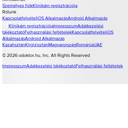
Személyes fiók
Klinikám regisztrációja
Rólunk
Kapcsolatfelvétel
iOS Alkalmazás
Android Alkalmazás
Klinikám regisztrációja
Impresszum
Adatkezelési
tájékoztató
Felhasználási feltételek
Kapcsolatfelvétel
iOS
Alkalmazás
Android Alkalmazás
Kazahsztán
Kirgizisztán
Magyarország
Románia
UAE
©
2026
odoktor.hu
, Inc. All Rights Reserved
Impresszum
Adatkezelési tájékoztató
Felhasználási feltételek