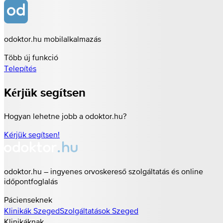
odoktor.hu mobilalkalmazás
Több új funkció
Telepítés
Kérjük segítsen
Hogyan lehetne jobb a odoktor.hu?
Kérjük segítsen!
odoktor.hu – ingyenes orvoskereső szolgáltatás és online
időpontfoglalás
Pácienseknek
Klinikák
Szeged
Szolgáltatások
Szeged
Klinikáknak