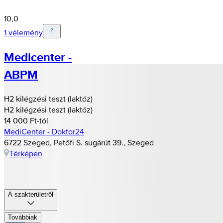
10,0
1 vélemény
Medicenter -
ABPM
H2 kilégzési teszt (laktóz)
H2 kilégzési teszt (laktóz)
14 000 Ft-tól
MediCenter - Doktor24
6722 Szeged, Petőfi S. sugárút 39., Szeged
Térképen
A szakterületről
Továbbiak