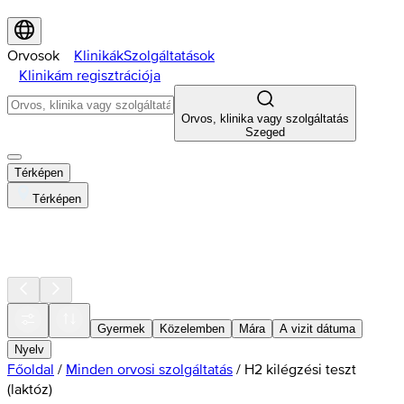
Orvosok
Klinikák
Szolgáltatások
Klinikám regisztrációja
Orvos, klinika vagy szolgáltatás
Szeged
Térképen
Térképen
Gyermek
Közelemben
Mára
A vizit dátuma
Nyelv
Főoldal
/
Minden orvosi szolgáltatás
/
H2 kilégzési teszt
(laktóz)