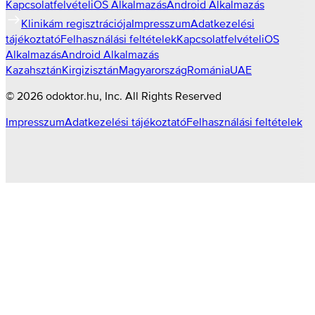
Kapcsolatfelvétel
iOS Alkalmazás
Android Alkalmazás
Klinikám regisztrációja
Impresszum
Adatkezelési
tájékoztató
Felhasználási feltételek
Kapcsolatfelvétel
iOS
Alkalmazás
Android Alkalmazás
Kazahsztán
Kirgizisztán
Magyarország
Románia
UAE
©
2026
odoktor.hu
, Inc. All Rights Reserved
Impresszum
Adatkezelési tájékoztató
Felhasználási feltételek