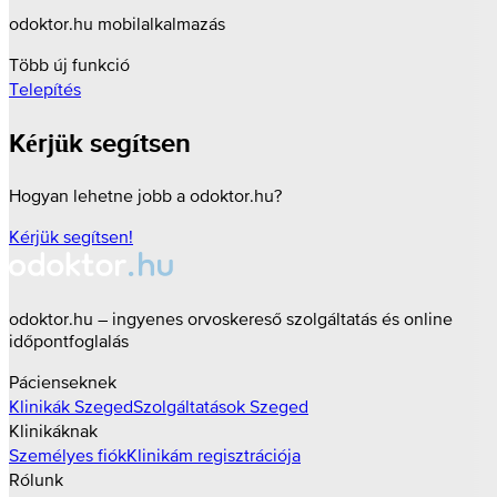
odoktor.hu mobilalkalmazás
Több új funkció
Telepítés
Kérjük segítsen
Hogyan lehetne jobb a odoktor.hu?
Kérjük segítsen!
odoktor.hu – ingyenes orvoskereső szolgáltatás és online
időpontfoglalás
Pácienseknek
Klinikák
Szeged
Szolgáltatások
Szeged
Klinikáknak
Személyes fiók
Klinikám regisztrációja
Rólunk