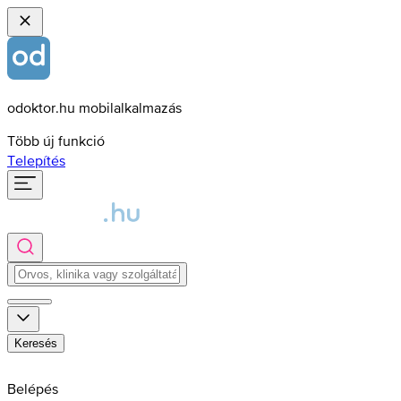
odoktor.hu mobilalkalmazás
Több új funkció
Telepítés
Keresés
Belépés