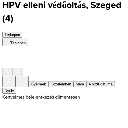
HPV elleni védőoltás, Szeged
(
4
)
Térképen
Térképen
Gyermek
Közelemben
Mára
A vizit dátuma
Nyelv
Kényelmes bejelentkezés díjmentesen