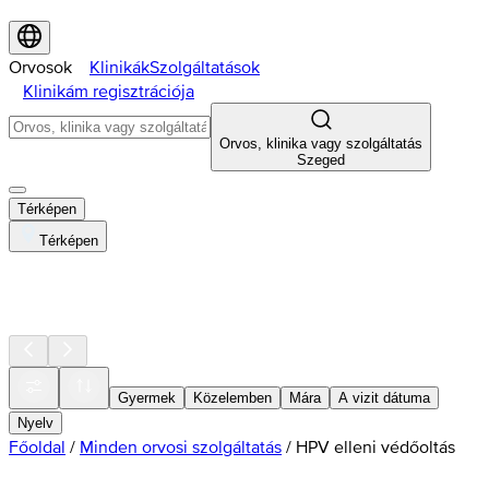
Orvosok
Klinikák
Szolgáltatások
Klinikám regisztrációja
Orvos, klinika vagy szolgáltatás
Szeged
Térképen
Térképen
Gyermek
Közelemben
Mára
A vizit dátuma
Nyelv
Főoldal
/
Minden orvosi szolgáltatás
/
HPV elleni védőoltás