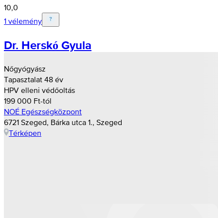
10,0
1 vélemény
Dr. Herskó Gyula
Nőgyógyász
Tapasztalat 48 év
HPV elleni védőoltás
199 000 Ft-tól
NOÉ Egészségközpont
6721 Szeged, Bárka utca 1., Szeged
Térképen