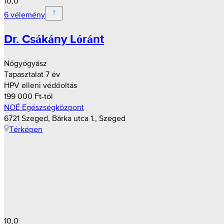
10,0
6 vélemény
Dr. Csákány Lóránt
Nőgyógyász
Tapasztalat 7 év
HPV elleni védőoltás
199 000 Ft-tól
NOÉ Egészségközpont
6721 Szeged, Bárka utca 1., Szeged
Térképen
10,0