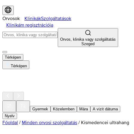
Orvosok
Klinikák
Szolgáltatások
Klinikám regisztrációja
Orvos, klinika vagy szolgáltatás
Szeged
Térképen
Térképen
Gyermek
Közelemben
Mára
A vizit dátuma
Nyelv
Főoldal
/
Minden orvosi szolgáltatás
/
Kismedencei ultrahang