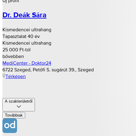
Új profil
Dr. Deák Sára
Kismedencei ultrahang
Tapasztalat 40 év
Kismedencei ultrahang
25 000 Ft-tól
bővebben
MediCenter - Doktor24
6722 Szeged, Petőfi S. sugárút 39., Szeged
Térképen
A szakterületről
Továbbiak