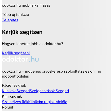
odoktor.hu mobilalkalmazás
Több új funkció
Telepítés
Kérjük segítsen
Hogyan lehetne jobb a odoktor.hu?
Kérjük segítsen!
odoktor.hu – ingyenes orvoskereső szolgáltatás és online
időpontfoglalás
Pácienseknek
Klinikák
Szeged
Szolgáltatások
Szeged
Klinikáknak
Személyes fiók
Klinikám regisztrációja
Rólunk