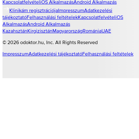
Kapcsolatfelvétel
iOS Alkalmazás
Android Alkalmazás
Klinikám regisztrációja
Impresszum
Adatkezelési
tájékoztató
Felhasználási feltételek
Kapcsolatfelvétel
iOS
Alkalmazás
Android Alkalmazás
Kazahsztán
Kirgizisztán
Magyarország
Románia
UAE
©
2026
odoktor.hu
, Inc. All Rights Reserved
Impresszum
Adatkezelési tájékoztató
Felhasználási feltételek