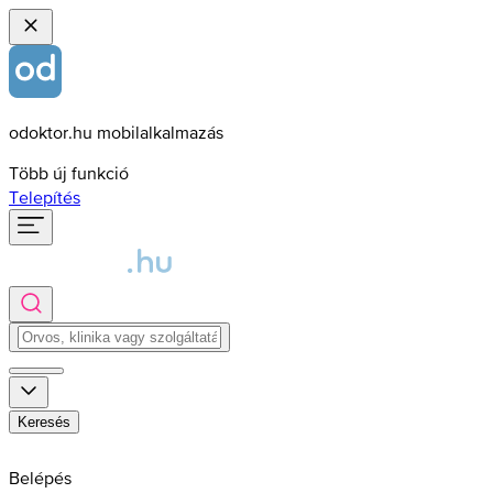
odoktor.hu mobilalkalmazás
Több új funkció
Telepítés
Keresés
Belépés