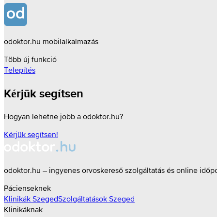
odoktor.hu mobilalkalmazás
Több új funkció
Telepítés
Kérjük segítsen
Hogyan lehetne jobb a odoktor.hu?
Kérjük segítsen!
odoktor.hu – ingyenes orvoskereső szolgáltatás és online időp
Pácienseknek
Klinikák
Szeged
Szolgáltatások
Szeged
Klinikáknak