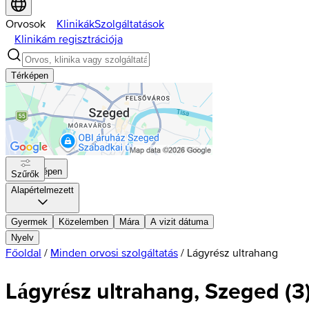
Orvosok
Klinikák
Szolgáltatások
Klinikám regisztrációja
Térképen
Térképen
Szűrők
Alapértelmezett
Gyermek
Közelemben
Mára
A vizit dátuma
Nyelv
Főoldal
/
Minden orvosi szolgáltatás
/
Lágyrész ultrahang
Lágyrész ultrahang, Szeged
(
3