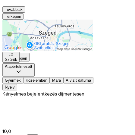
Továbbiak
Térképen
Térképen
Szűrők
Alapértelmezett
Gyermek
Közelemben
Mára
A vizit dátuma
Nyelv
Kényelmes bejelentkezés díjmentesen
10,0