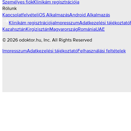
Személyes fiók
Klinikám regisztrációja
Rólunk
Kapcsolatfelvétel
iOS Alkalmazás
Android Alkalmazás
Klinikám regisztrációja
Impresszum
Adatkezelési tájékoztató
Kazahsztán
Kirgizisztán
Magyarország
Románia
UAE
©
2026
odoktor.hu
, Inc. All Rights Reserved
Impresszum
Adatkezelési tájékoztató
Felhasználási feltételek