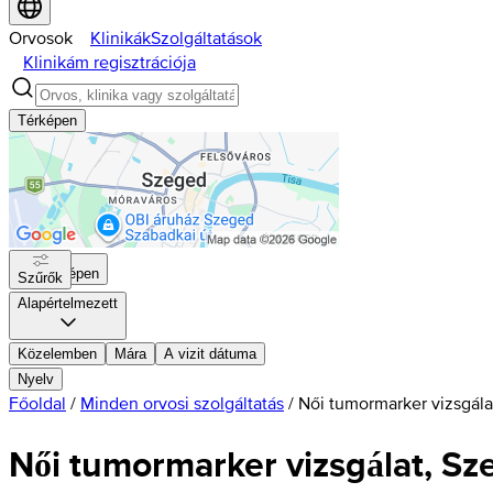
Orvosok
Klinikák
Szolgáltatások
Klinikám regisztrációja
Térképen
Térképen
Szűrők
Alapértelmezett
Közelemben
Mára
A vizit dátuma
Nyelv
Főoldal
/
Minden orvosi szolgáltatás
/
Női tumormarker vizsgála
Női tumormarker vizsgálat, S