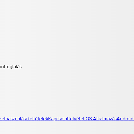
ontfoglalás
Felhasználási feltételek
Kapcsolatfelvétel
iOS Alkalmazás
Android