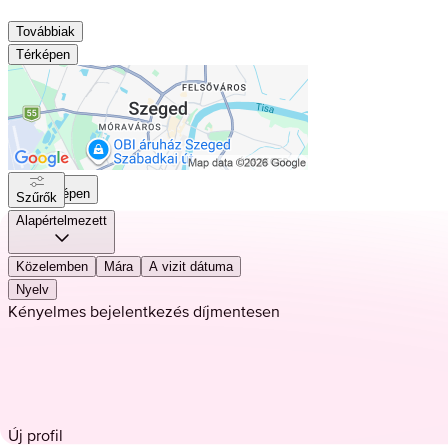
Továbbiak
Térképen
Térképen
Szűrők
Alapértelmezett
Közelemben
Mára
A vizit dátuma
Nyelv
Kényelmes bejelentkezés díjmentesen
Új profil