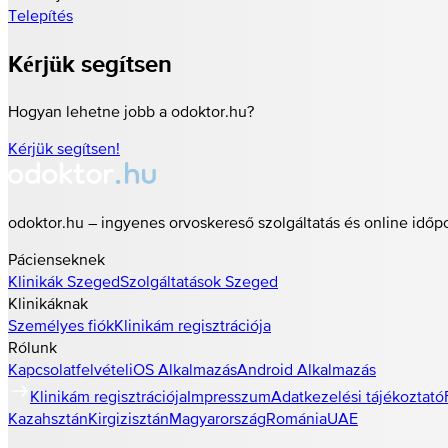
Telepítés
Kérjük segítsen
Hogyan lehetne jobb a odoktor.hu?
Kérjük segítsen!
odoktor.hu – ingyenes orvoskereső szolgáltatás és online időp
Pácienseknek
Klinikák
Szeged
Szolgáltatások
Szeged
Klinikáknak
Személyes fiók
Klinikám regisztrációja
Rólunk
Kapcsolatfelvétel
iOS Alkalmazás
Android Alkalmazás
Klinikám regisztrációja
Impresszum
Adatkezelési tájékoztató
Kazahsztán
Kirgizisztán
Magyarország
Románia
UAE