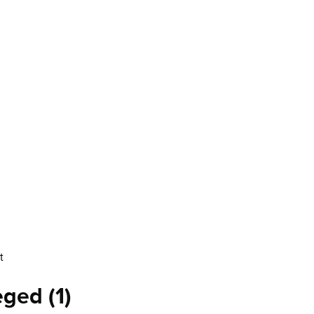
t
zeged
(
1
)