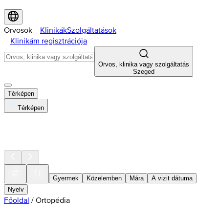
Orvosok
Klinikák
Szolgáltatások
Klinikám regisztrációja
Orvos, klinika vagy szolgáltatás
Szeged
Térképen
Térképen
Gyermek
Közelemben
Mára
A vizit dátuma
Nyelv
Főoldal
/
Ortopédia