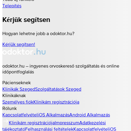
Telepítés
Kérjük segítsen
Hogyan lehetne jobb a odoktor.hu?
Kérjük segítsen!
odoktor.hu – ingyenes orvoskereső szolgáltatás és online
időpontfoglalás
Pácienseknek
Klinikák
Szeged
Szolgáltatások
Szeged
Klinikáknak
Személyes fiók
Klinikám regisztrációja
Rólunk
Kapcsolatfelvétel
iOS Alkalmazás
Android Alkalmazás
Klinikám regisztrációja
Impresszum
Adatkezelési
tájékoztató
Felhasználási feltételek
Kapcsolatfelvétel
iOS