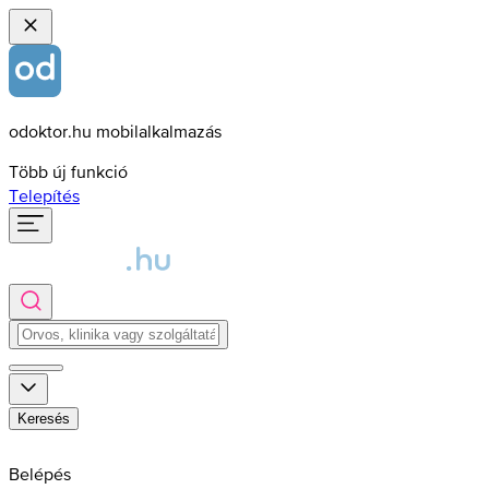
odoktor.hu mobilalkalmazás
Több új funkció
Telepítés
Keresés
Belépés