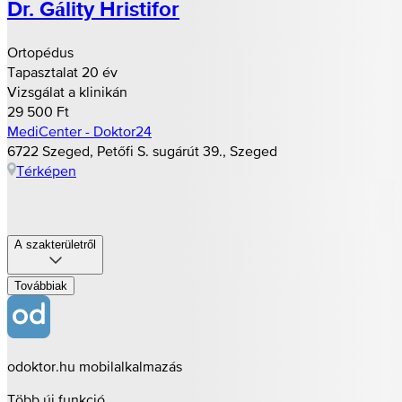
Dr. Gálity Hristifor
Ortopédus
Tapasztalat 20 év
Vizsgálat a klinikán
29 500 Ft
MediCenter - Doktor24
6722 Szeged, Petőfi S. sugárút 39., Szeged
Térképen
A szakterületről
Továbbiak
odoktor.hu mobilalkalmazás
Több új funkció