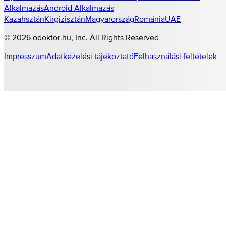
Alkalmazás
Android Alkalmazás
Kazahsztán
Kirgizisztán
Magyarország
Románia
UAE
©
2026
odoktor.hu
, Inc. All Rights Reserved
Impresszum
Adatkezelési tájékoztató
Felhasználási feltételek