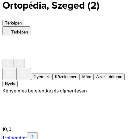
Ortopédia, Szeged
(
2
)
Térképen
Térképen
Gyermek
Közelemben
Mára
A vizit dátuma
Nyelv
Kényelmes bejelentkezés díjmentesen
10,0
1 vélemény