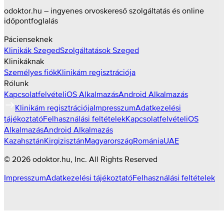
odoktor.hu – ingyenes orvoskereső szolgáltatás és online
időpontfoglalás
Pácienseknek
Klinikák
Szeged
Szolgáltatások
Szeged
Klinikáknak
Személyes fiók
Klinikám regisztrációja
Rólunk
Kapcsolatfelvétel
iOS Alkalmazás
Android Alkalmazás
Klinikám regisztrációja
Impresszum
Adatkezelési
tájékoztató
Felhasználási feltételek
Kapcsolatfelvétel
iOS
Alkalmazás
Android Alkalmazás
Kazahsztán
Kirgizisztán
Magyarország
Románia
UAE
©
2026
odoktor.hu
, Inc. All Rights Reserved
Impresszum
Adatkezelési tájékoztató
Felhasználási feltételek