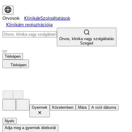
Orvosok
Klinikák
Szolgáltatások
Klinikám regisztrációja
Orvos, klinika vagy szolgáltatás
Szeged
Térképen
Térképen
Gyermek
Közelemben
Mára
A vizit dátuma
Nyelv
Adja meg a gyermek életkorát