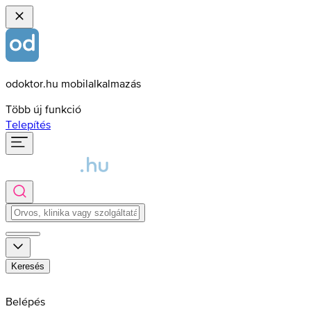
odoktor.hu mobilalkalmazás
Több új funkció
Telepítés
Keresés
Belépés