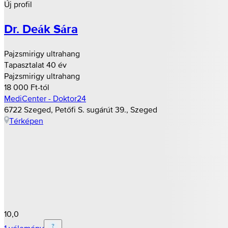
Új profil
Dr. Deák Sára
Pajzsmirigy ultrahang
Tapasztalat 40 év
Pajzsmirigy ultrahang
18 000 Ft-tól
MediCenter - Doktor24
6722 Szeged, Petőfi S. sugárút 39., Szeged
Térképen
10,0
1 vélemény