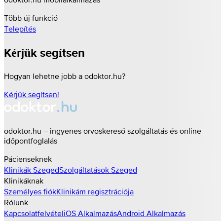
Több új funkció
Telepítés
Kérjük segítsen
Hogyan lehetne jobb a odoktor.hu?
Kérjük segítsen!
odoktor.hu – ingyenes orvoskereső szolgáltatás és online
időpontfoglalás
Pácienseknek
Klinikák
Szeged
Szolgáltatások
Szeged
Klinikáknak
Személyes fiók
Klinikám regisztrációja
Rólunk
Kapcsolatfelvétel
iOS Alkalmazás
Android Alkalmazás