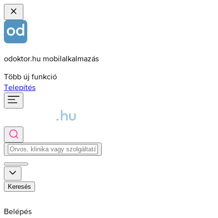
odoktor.hu mobilalkalmazás
Több új funkció
Telepítés
Keresés
Belépés