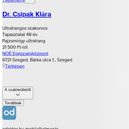
Dr. Csipak Klára
Ultrahangos szakorvos
Tapasztalat 48 év
Pajzsmirigy ultrahang
21 500 Ft-tól
NOÉ Egészségközpont
6721 Szeged, Bárka utca 1., Szeged
Térképen
A szakterületről
Továbbiak
odoktor.hu mobilalkalmazás