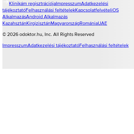
Klinikám regisztrációja
Impresszum
Adatkezelési
tájékoztató
Felhasználási feltételek
Kapcsolatfelvétel
iOS
Alkalmazás
Android Alkalmazás
Kazahsztán
Kirgizisztán
Magyarország
Románia
UAE
©
2026
odoktor.hu
, Inc. All Rights Reserved
Impresszum
Adatkezelési tájékoztató
Felhasználási feltételek