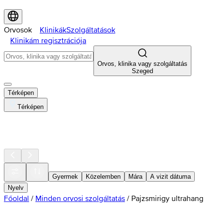
Orvosok
Klinikák
Szolgáltatások
Klinikám regisztrációja
Orvos, klinika vagy szolgáltatás
Szeged
Térképen
Térképen
Gyermek
Közelemben
Mára
A vizit dátuma
Nyelv
Főoldal
/
Minden orvosi szolgáltatás
/
Pajzsmirigy ultrahang