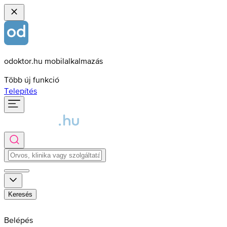
odoktor.hu mobilalkalmazás
Több új funkció
Telepítés
Keresés
Belépés