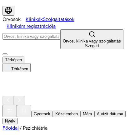
Orvosok
Klinikák
Szolgáltatások
Klinikám regisztrációja
Orvos, klinika vagy szolgáltatás
Szeged
Térképen
Térképen
Gyermek
Közelemben
Mára
A vizit dátuma
Nyelv
Főoldal
/
Pszichiátria