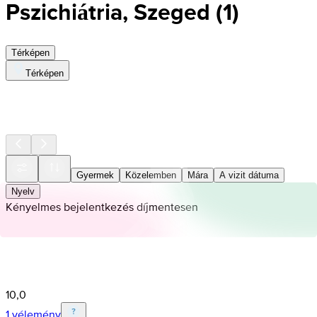
Pszichiátria, Szeged
(
1
)
Térképen
Térképen
Gyermek
Közelemben
Mára
A vizit dátuma
Nyelv
Kényelmes bejelentkezés díjmentesen
10,0
1 vélemény