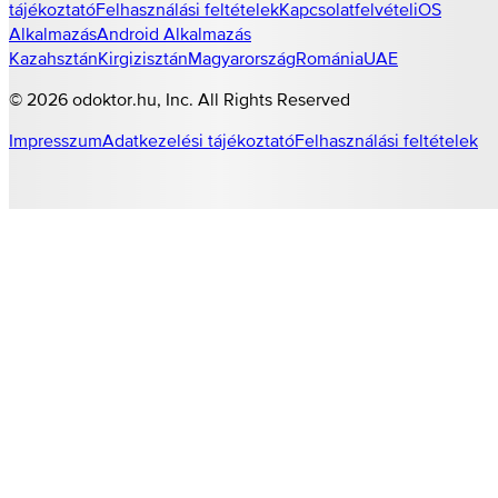
tájékoztató
Felhasználási feltételek
Kapcsolatfelvétel
iOS
Alkalmazás
Android Alkalmazás
Kazahsztán
Kirgizisztán
Magyarország
Románia
UAE
©
2026
odoktor.hu
, Inc. All Rights Reserved
Impresszum
Adatkezelési tájékoztató
Felhasználási feltételek