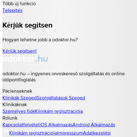
Több új funkció
Telepítés
Kérjük segítsen
Hogyan lehetne jobb a odoktor.hu?
Kérjük segítsen!
odoktor.hu – ingyenes orvoskereső szolgáltatás és online
időpontfoglalás
Pácienseknek
Klinikák
Szeged
Szolgáltatások
Szeged
Klinikáknak
Személyes fiók
Klinikám regisztrációja
Rólunk
Kapcsolatfelvétel
iOS Alkalmazás
Android Alkalmazás
Klinikám regisztrációja
Impresszum
Adatkezelési