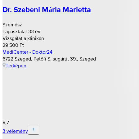
Dr. Szebeni Mária Marietta
Szemész
Tapasztalat 33 év
Vizsgálat a klinikán
29 500 Ft
MediCenter - Doktor24
6722 Szeged, Petőfi S. sugárút 39., Szeged
Térképen
8,7
3 vélemény