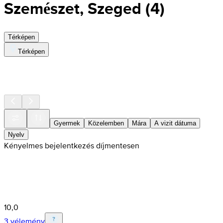
Szemészet, Szeged
(
4
)
Térképen
Térképen
Gyermek
Közelemben
Mára
A vizit dátuma
Nyelv
Kényelmes bejelentkezés díjmentesen
10,0
3 vélemény