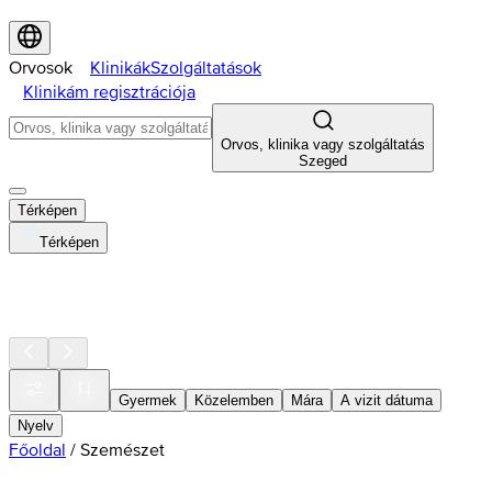
Orvosok
Klinikák
Szolgáltatások
Klinikám regisztrációja
Orvos, klinika vagy szolgáltatás
Szeged
Térképen
Térképen
Gyermek
Közelemben
Mára
A vizit dátuma
Nyelv
Főoldal
/
Szemészet