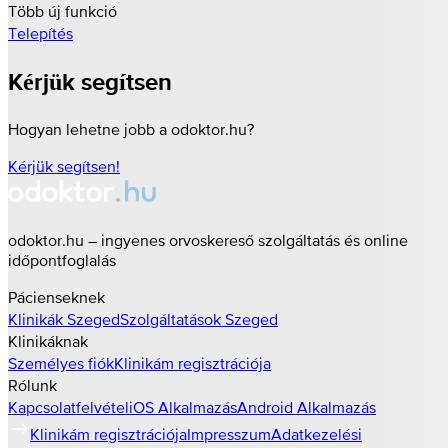
Több új funkció
Telepítés
Kérjük segítsen
Hogyan lehetne jobb a odoktor.hu?
Kérjük segítsen!
odoktor.hu – ingyenes orvoskereső szolgáltatás és online
időpontfoglalás
Pácienseknek
Klinikák
Szeged
Szolgáltatások
Szeged
Klinikáknak
Személyes fiók
Klinikám regisztrációja
Rólunk
Kapcsolatfelvétel
iOS Alkalmazás
Android Alkalmazás
Klinikám regisztrációja
Impresszum
Adatkezelési