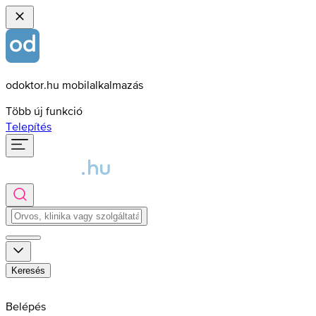
odoktor.hu mobilalkalmazás
Több új funkció
Telepítés
Keresés
Belépés