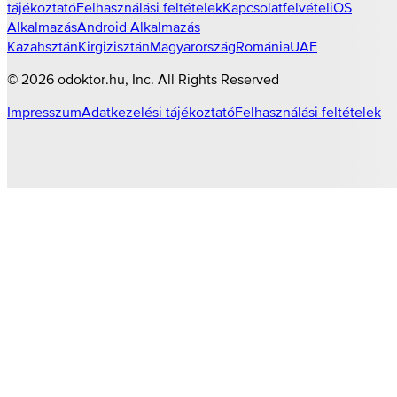
tájékoztató
Felhasználási feltételek
Kapcsolatfelvétel
iOS
Alkalmazás
Android Alkalmazás
Kazahsztán
Kirgizisztán
Magyarország
Románia
UAE
©
2026
odoktor.hu
, Inc. All Rights Reserved
Impresszum
Adatkezelési tájékoztató
Felhasználási feltételek